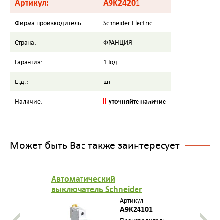
Артикул:
A9K24201
Фирма производитель:
Schneider Electric
Страна:
ФРАНЦИЯ
Гарантия:
1 Год
Е.д.:
шт
уточняйте наличие
Наличие:
Может быть Вас также заинтересует
Автоматический
выключатель Schneider
Electric (Автомат Шнайдер
Артикул
Электрик) iK60 1П 1A C
A9K24101