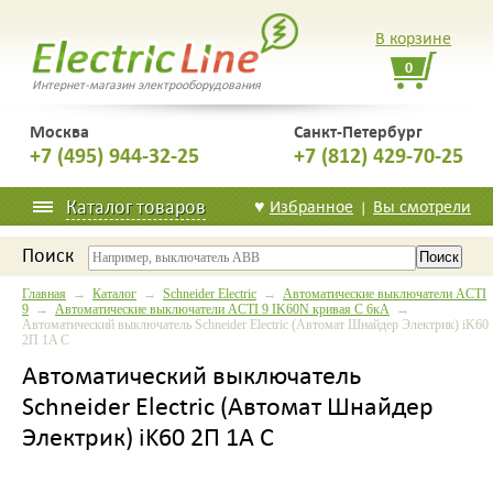
В корзине
0
Интернет-магазин электрооборудования
Москва
Санкт-Петербург
+7 (495) 944-32-25
+7 (812) 429-70-25
Каталог товаров
♥
Избранное
Вы смотрели
|
Поиск
Главная
→
Каталог
→
Schneider Electric
→
Автоматические выключатели ACTI
9
→
Автоматические выключатели ACTI 9 IK60N кривая С 6кА
→
Автоматический выключатель Schneider Electric (Автомат Шнайдер Электрик) iK60
2П 1A C
Автоматический выключатель
Schneider Electric (Автомат Шнайдер
Электрик) iK60 2П 1A C