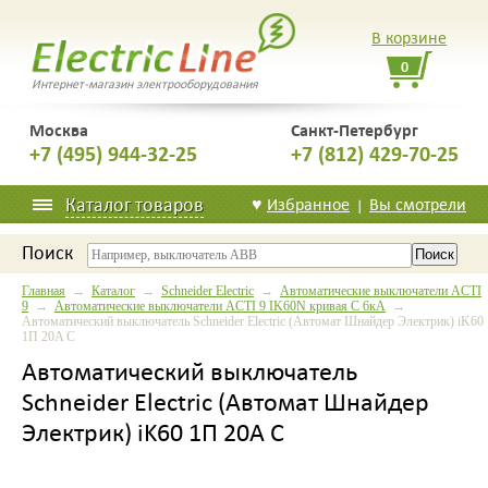
В корзине
0
Интернет-магазин электрооборудования
Москва
Санкт-Петербург
+7 (495) 944-32-25
+7 (812) 429-70-25
Каталог товаров
♥
Избранное
Вы смотрели
|
Поиск
Главная
→
Каталог
→
Schneider Electric
→
Автоматические выключатели ACTI
9
→
Автоматические выключатели ACTI 9 IK60N кривая С 6кА
→
Автоматический выключатель Schneider Electric (Автомат Шнайдер Электрик) iK60
1П 20A C
Автоматический выключатель
Schneider Electric (Автомат Шнайдер
Электрик) iK60 1П 20A C