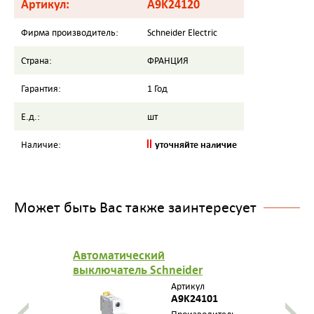
Артикул:
A9K24120
Фирма производитель:
Schneider Electric
Страна:
ФРАНЦИЯ
Гарантия:
1 Год
Е.д.:
шт
уточняйте наличие
Наличие:
Может быть Вас также заинтересует
Автоматический
выключатель Schneider
Electric (Автомат Шнайдер
Артикул
Электрик) iK60 1П 1A C
A9K24101