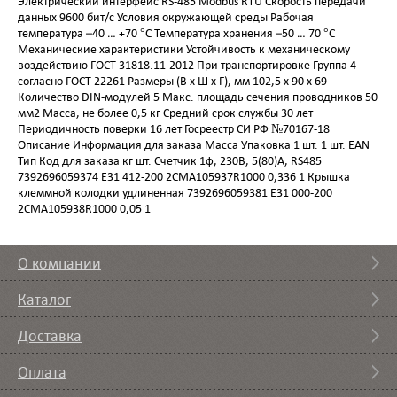
Электрический интерфейс RS-485 Modbus RTU Скорость передачи
данных 9600 бит/с Условия окружающей среды Рабочая
температура –40 … +70 °C Температура хранения –50 … 70 °C
Механические характеристики Устойчивость к механическому
воздействию ГОСТ 31818.11-2012 При транспортировке Группа 4
согласно ГОСТ 22261 Размеры (В х Ш х Г), мм 102,5 x 90 x 69
Количество DIN-модулей 5 Макс. площадь сечения проводников 50
мм2 Масса, не более 0,5 кг Средний срок службы 30 лет
Периодичность поверки 16 лет Госреестр СИ РФ №70167-18
Описание Информация для заказа Масса Упаковка 1 шт. 1 шт. EAN
Тип Код для заказа кг шт. Счетчик 1ф, 230В, 5(80)А, RS485
7392696059374 E31 412-200 2CMA105937R1000 0,336 1 Крышка
клеммной колодки удлиненная 7392696059381 E31 000-200
2CMA105938R1000 0,05 1
О компании
Каталог
Доставка
Оплата