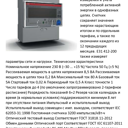
потребленной активной
энергии в однофазных
цепях. Счетчик
сохраняет значения
энергии нарастающим
итогом и по отдельным
тарифам, а также по
окончании каждого из
12 предыдущих
месяцев. E31 412-200
также измеряет
параметры сети и нагрузки. Технические характеристики
Номинальное напряжение 230 В (–30 … +15 %) Частота 50 Гц (±5 %)
Рассеиваемая мощность в цепях напряжения 8,5 ВА Рассеиваемая
мощность в цепях тока 0,2 ВА Максимальный ток 80 A Базовый ток
5А Стартовый ток 0,02 A Переходный ток 0,5 A Класс точности 1
Число тарифов до 4 (по умолчанию запрограммировано 2-тарифное
расписание) Разрядность показаний 6+2 Резерв часов календарь и
время (в нормальных условиях) поддерживаются минимум 8 лет
при отсутствии питания Импульсный и испытательный выход
Испытательный выход совмещен с имп. выходом, соответствует IEC
62053-31:1998 Постоянная счетчика 3200 импульсов/кВт-ч
Оптический тестовый выход Соответствует ГОСТ 31818.11-2012
Обмен данными Оптический порт Соответствует ГОСТ IEC 61107-2011