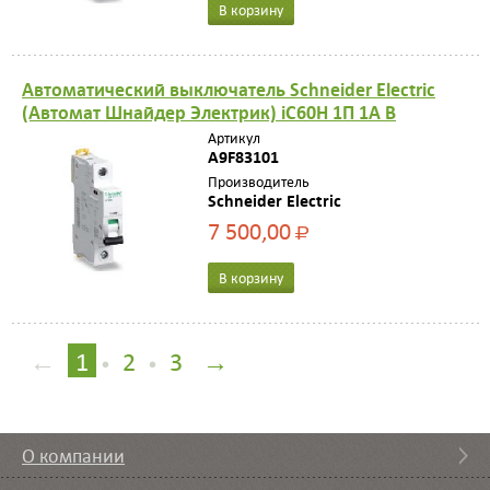
В корзину
Автоматический выключатель Schneider Electric
(Автомат Шнайдер Электрик) iC60H 1П 1A B
Артикул
A9F83101
Производитель
Schneider Electric
7 500,00
Р
В корзину
←
1
2
3
→
•
•
О компании