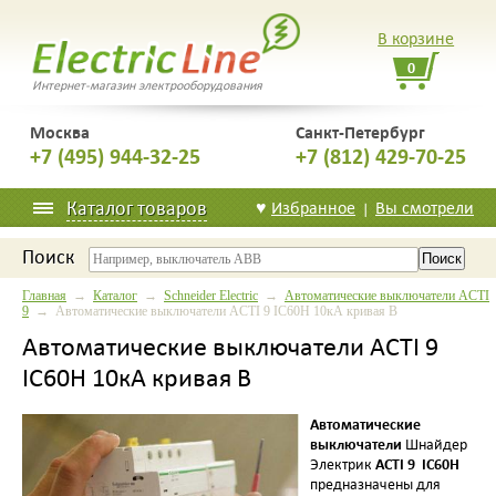
В корзине
0
Интернет-магазин электрооборудования
Москва
Санкт-Петербург
+7 (495) 944-32-25
+7 (812) 429-70-25
Каталог товаров
♥
Избранное
Вы смотрели
|
Поиск
Главная
→
Каталог
→
Schneider Electric
→
Автоматические выключатели ACTI
9
→ Автоматические выключатели ACTI 9 IC60H 10кА кривая B
Автоматические выключатели ACTI 9
IC60H 10кА кривая B
Автоматические
выключатели
Шнайдер
ACTI 9
IC60H
Электрик
предназначены для