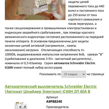
защиты цепей
переменного тока до 440
вольт и постоянного тока
до 250 вольт от тока
короткого замыкания и
токов перегрузки, а
также секционирования в промышленных электроустановках и
индикации аварийного срабатывания , при помощи красного
механического индикатора состояния расположенного на передней
панели аппарата. В основном предназначены для защиты
оконечных цепей активной (нагреватели , лампы
накаливания) нагрузки . Отключающая способность In-
10000A, выдерживаемое импульсное напряжение 6кВ, кривая "B"
(срабатывание в диапазоне 3-5In - магнитный расцепитель) ,
автоматов Schneider Electric
номиналы от 0,5-63ампер . Серия
IC60H
имеет полный набор аксессуаров.
Показывать по
на странице
Автоматический выключатель Schneider Electric
(Автомат Шнайдер Электрик) iC60H 2П 40A B
Артикул
A9F88240
Производитель