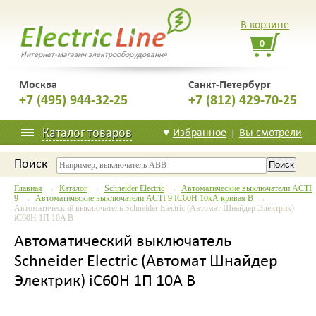
В корзине
0
Интернет-магазин электрооборудования
Москва
Санкт-Петербург
+7 (495) 944-32-25
+7 (812) 429-70-25
Каталог товаров
♥
Избранное
Вы смотрели
|
Поиск
Главная
→
Каталог
→
Schneider Electric
→
Автоматические выключатели ACTI
9
→
Автоматические выключатели ACTI 9 IC60H 10кА кривая B
→
Автоматический выключатель Schneider Electric (Автомат Шнайдер Электрик)
iC60H 1П 10A B
Автоматический выключатель
Schneider Electric (Автомат Шнайдер
Электрик) iC60H 1П 10A B