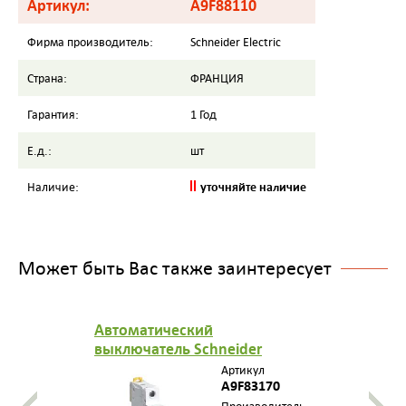
Артикул:
A9F88110
Фирма производитель:
Schneider Electric
Страна:
ФРАНЦИЯ
Гарантия:
1 Год
Е.д.:
шт
уточняйте наличие
Наличие:
Может быть Вас также заинтересует
Автоматический
выключатель Schneider
Electric (Автомат Шнайдер
Артикул
Электрик) iC60H 1П 0,5A B
A9F83170