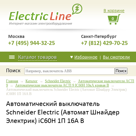
В корзине
0
Интернет-магазин электрооборудования
Москва
Санкт-Петербург
+7 (495) 944-32-25
+7 (812) 429-70-25
Каталог товаров
♥
Избранное
Вы смотрели
|
Поиск
Главная
→
Каталог
→
Schneider Electric
→
Автоматические выключатели ACTI
9
→
Автоматические выключатели ACTI 9 IC60H 10кА кривая B
→
Автоматический выключатель Schneider Electric (Автомат Шнайдер Электрик)
iC60H 1П 16A B
Автоматический выключатель
Schneider Electric (Автомат Шнайдер
Электрик) iC60H 1П 16A B