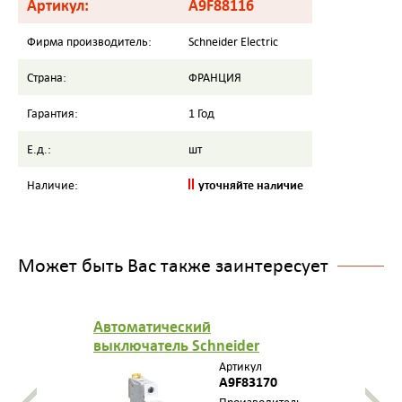
Артикул:
A9F88116
Фирма производитель:
Schneider Electric
Страна:
ФРАНЦИЯ
Гарантия:
1 Год
Е.д.:
шт
уточняйте наличие
Наличие:
Может быть Вас также заинтересует
Автоматический
выключатель Schneider
Electric (Автомат Шнайдер
Артикул
Электрик) iC60H 1П 0,5A B
A9F83170