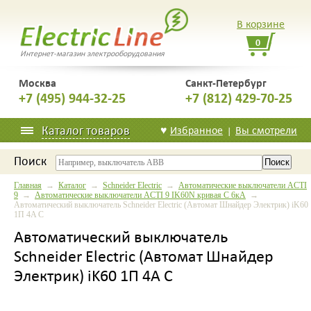
В корзине
0
Интернет-магазин электрооборудования
Москва
Санкт-Петербург
+7 (495) 944-32-25
+7 (812) 429-70-25
Каталог товаров
♥
Избранное
Вы смотрели
|
Поиск
Главная
→
Каталог
→
Schneider Electric
→
Автоматические выключатели ACTI
9
→
Автоматические выключатели ACTI 9 IK60N кривая С 6кА
→
Автоматический выключатель Schneider Electric (Автомат Шнайдер Электрик) iK60
1П 4A C
Автоматический выключатель
Schneider Electric (Автомат Шнайдер
Электрик) iK60 1П 4A C