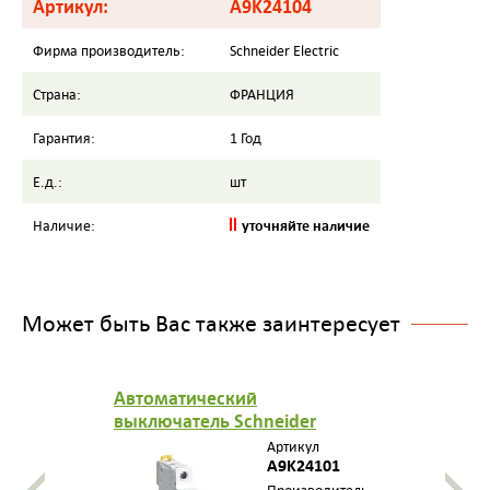
Артикул:
A9K24104
Фирма производитель:
Schneider Electric
Страна:
ФРАНЦИЯ
Гарантия:
1 Год
Е.д.:
шт
уточняйте наличие
Наличие:
Может быть Вас также заинтересует
Автоматический
выключатель Schneider
Electric (Автомат Шнайдер
Артикул
Электрик) iK60 1П 1A C
A9K24101