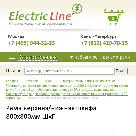
В корзине
0
Интернет-магазин электрооборудования
Москва
Санкт-Петербург
+7 (495) 944-32-25
+7 (812) 429-70-25
Каталог товаров
♥
Избранное
Вы смотрели
|
Поиск
Главная
→
Каталог
→
ABB
→
Электрошкафы, щиты и боксы ABB
→
Сборные распределительные напольные щиты АББ IP65 серии IS2 с монтажной
платой, с рамой для оборудования стандарт 19, с модульными панелями.
→
Комплектующие для сборки распределительных напольных электрощитов АББ
серии IS2
→ Рама верхняя/нижняя шкафа 800x800мм ШхГ
Рама верхняя/нижняя шкафа
800x800мм ШхГ