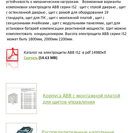
устойчивость к механическим нагрузкам .
Возможные варианты
компоновки электрощита АВВ серии
IS
2 : щит с глухой дверью , щит
с остекленной дверью , щит с рамой для оборудования 19
стандарта, щит для ПК , щит с монтажной платой , щит с
секционными ячейками , щит с модульными панелями, щит для
установки батарей компенсации реактивной мощности. Щит можно
комплектовать
кондиционером. Высота электрощита АВВ серии
IS
2
может быть 1800мм, 2000мм 2200мм .
Каталог на электрощиты АВВ IS2 в pdf 14980кб
Скачать
(14.63 MB)
Корпуса АВВ c монтажной платой
для щитов управления
Распределительные напольные