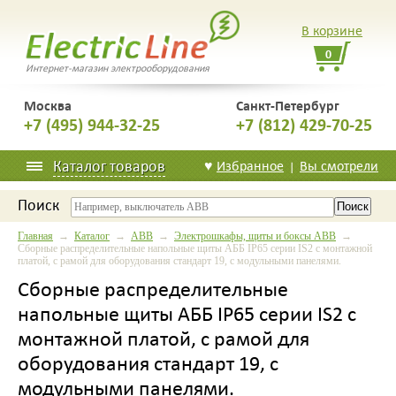
В корзине
0
Интернет-магазин электрооборудования
Москва
Санкт-Петербург
+7 (495) 944-32-25
+7 (812) 429-70-25
Каталог товаров
♥
Избранное
Вы смотрели
|
Поиск
Главная
→
Каталог
→
ABB
→
Электрошкафы, щиты и боксы ABB
→
Сборные распределительные напольные щиты АББ IP65 серии IS2 с монтажной
платой, с рамой для оборудования стандарт 19, с модульными панелями.
Сборные распределительные
напольные щиты АББ IP65 серии IS2 с
монтажной платой, с рамой для
оборудования стандарт 19, с
модульными панелями.