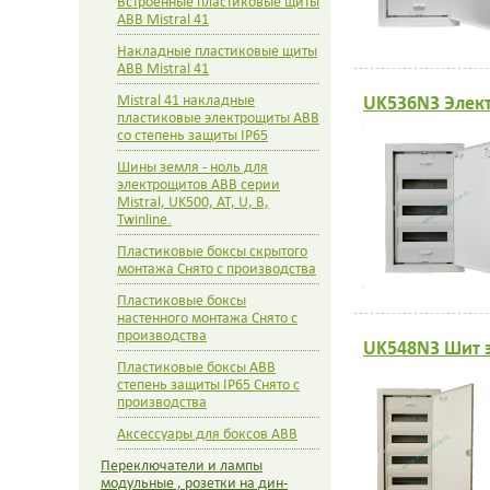
Встроенные пластиковые щиты
АВВ Mistral 41
Накладные пластиковые щиты
АВВ Mistral 41
UK536N3 Элект
Mistral 41 накладные
пластиковые электрощиты ABB
со степень защиты IP65
Шины земля - ноль для
электрощитов АВВ серии
Mistral, UK500, AT, U, B,
Twinline.
Пластиковые боксы скрытого
монтажа Снято с производства
Пластиковые боксы
настенного монтажа Снято с
производства
UK548N3 Шит э
Пластиковые боксы ABB
степень защиты IP65 Снято с
производства
Аксессуары для боксов ABB
Переключатели и лампы
модульные , розетки на дин-