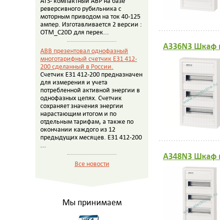
ATS- компактный АВР на базе
реверсивного рубильника с
моторным приводом на ток 40-125
ампер. Изготавливается 2 версии :
OTM_C20D для перек...
A336N3 Шкаф н
ABB презентовал однофазный
многотарифный счетчик E31 412-
200 сделанный в России.
Счетчик E31 412-200 предназначен
для измерения и учета
потребленной активной энергии в
однофазных цепях. Счетчик
сохраняет значения энергии
нарастающим итогом и по
отдельным тарифам, а также по
окончании каждого из 12
предыдущих месяцев. E31 412-200
...
A348N3 Шкаф 
Все новости
Мы принимаем