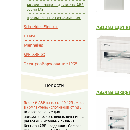
Автоматы защиты двигателя ABB
серии MS
Промышленные Разъемы CEWE
Schneider Electric
A312N2 Щит н
HENSEL
Mennekes
SPELSBERG
Электрооборудование IP68
Новости
A324N3 Шкаф 
Готовый АВР на ток от 40-125 ампер
в компактном исполнении от АВВ.
Готовое решение для
автоматического переключения на
резервный источник питания .
Концерн АВВ представил Compact