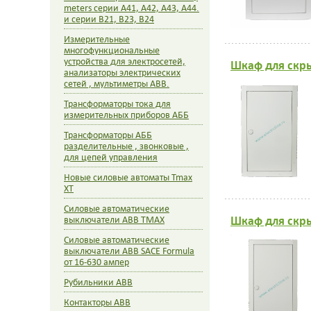
meters серии А41, A42, A43, A44.
и серии B21, B23, B24
Измерительные
многофункциональные
устройства для электросетей,
Шкаф для скры
анализаторы электрических
сетей , мультиметры ABB.
Трансформаторы тока для
измерительных приборов АББ
Трансформаторы АББ
разделительные , звонковые ,
для цепей управления
Новые силовые автоматы Tmax
XT
Силовые автоматические
Шкаф для скры
выключатели ABB TMAX
Силовые автоматические
выключатели ABB SACE Formula
от 16-630 ампер
Рубильники АВВ
Контакторы ABB