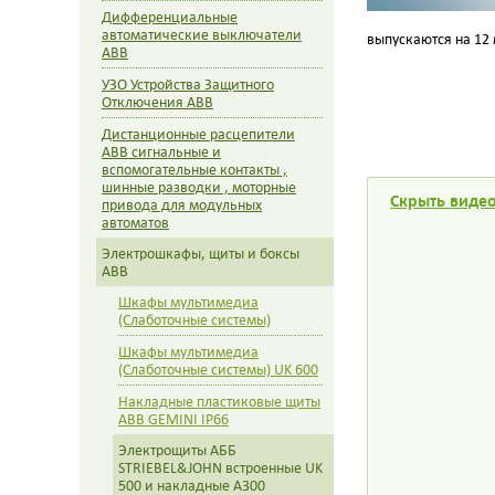
Дифференциальные
автоматические выключатели
выпускаются на 12 
ABB
УЗО Устройства Защитного
Отключения ABB
Дистанционные расцепители
ABB сигнальные и
вспомогательные контакты ,
шинные разводки , моторные
Скрыть виде
привода для модульных
автоматов
Электрошкафы, щиты и боксы
ABB
Шкафы мультимедиа
(Слаботочные системы)
Шкафы мультимедиа
(Слаботочные системы) UK 600
Накладные пластиковые щиты
АВВ GEMINI IP66
Электрощиты АББ
STRIEBEL&JOHN встроенные UK
500 и накладные А300