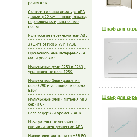
рейку ABB
Светосигнальная арматура ABB
диаметр 22 мм : кнопки, лампы,
переключатели, кнопочные
посты.
Шкаф для скры
Кулачковые переключатели ABB
Защита от грозы УЗИП ABB
Промежуточные интерфейсные
мини реле ABB
Импульсные реле,E250 и E260, ,
установочные реле E259.
Импульсные блокировочные
реле E290 и установочные реле
E297
Шкаф для скры
Импульсные блоки питания ABB
серии CP
Реле задержки времени ABB
Измерительные устройства ,
счетчики электроэнергии ABB
Новые электросчетчики ABB EQ-