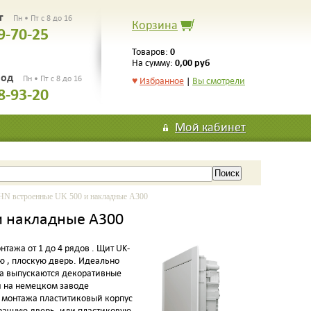
рг
Пн • Пт с 8 до 16
Корзина
9-70-25
0
Товаров:
0,00 руб
На сумму:
род
Пн • Пт с 8 до 16
♥
Избранное
|
Вы смотрели
8-93-20
Мой кабинет
встроенные UK 500 и накладные А300
и накладные А300
тажа от 1 до 4 рядов . Щит UK-
ю , плоскую дверь. Идеально
яда выпускаются декоративные
я на немецком заводе
 монтажа пластитиковый корпус
рачную дверь, или пластиковую