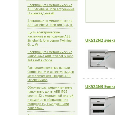
Электрощиты металлические
ABB Striebel & John встроенные
U и накладные AT
Электрощиты металлические
ABB Striebel & John тип B,U, H.
Щиты электрические
настенные и напольные ABB
UK512N2 Элект
Striebel & John серии Twinline
G, L, W
Электрощиты металлические
напольные ABB Striebel & John
TriLain-R в сборе
Распределительные панели
CombiLine-M и аксессуары для
металлических шкафов АВВ
Striebel&John
UK524N3 Элект
Сборные распределительные
напольные щиты АББ IP65
серии IS2 с монтажной платой,
с рамой для оборудования
стандарт 19, с модульными
панелями.