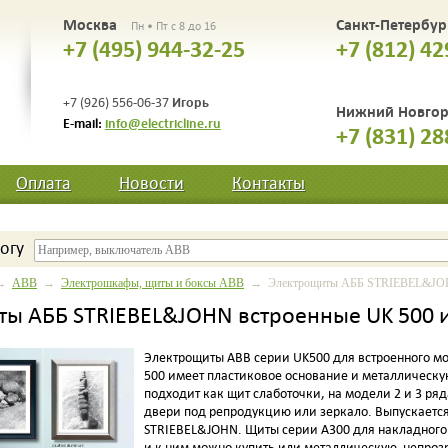
Москва
Санкт-Петербу
Пн • Пт с 8 до 16
+7 (495) 944-32-25
+7 (812) 42
Игорь
+7 (926) 556-06-37
Нижний Новго
E-mail:
info@electricline.ru
+7 (831) 28
Оплата
Новости
Контакты
огу
→
ABB
→
Электрошкафы, щиты и боксы ABB
→ Электрощиты АББ STRIEBEL&JOHN 
ы АББ STRIEBEL&JOHN встроенные UK 500 
Электрощиты ABB серии UK500 для встроенного мон
500 имеет пластиковое основание и металлическу
подходит как щит слаботочки, на модели 2 и 3 р
двери под репродукцию или зеркало. Выпускаетс
STRIEBEL&JOHN. Щиты серии А300 для накладного
и к ним можно купить или металлическую непроз