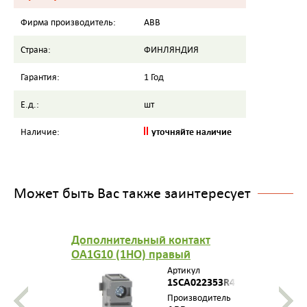
Фирма производитель:
ABB
Страна:
ФИНЛЯНДИЯ
Гарантия:
1 Год
Е.д.:
шт
уточняйте наличие
Наличие:
Может быть Вас также заинтересует
Дополнительный контакт
OA1G10 (1НО) правый
боковой для рубильников
Артикул
типа ОТ16..800Е
1SCA022353R4970
Производитель