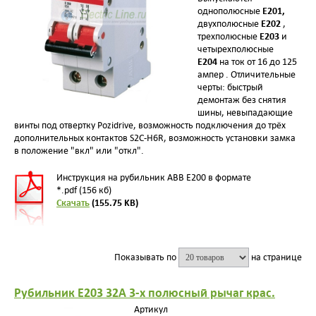
E201,
однополюсные
E202
двухполюсные
,
E203
трехполюсные
и
четырехполюсные
E204
на ток от 16 до 125
ампер . Отличительные
черты: быстрый
демонтаж без снятия
шины, невыпадающие
винты под отвертку Pozidrive, возможность подключения до трёх
дополнительных контактов S2C-H6R, возможность установки замка
в положение "вкл" или "откл".
Инструкция на рубильник АВВ E200 в формате
*.pdf (156 кб)
Скачать
(155.75 KB)
Показывать по
на странице
Рубильник E203 32A 3-х полюсный рычаг крас.
Артикул