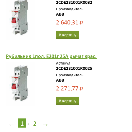
2CDE281001R0032
Производитель
ABB
2 640,31
Р
В корзину
Рубильник 1пол. E201r 25A рычаг крас.
Артикул
2CDE281001R0025
Производитель
ABB
2 271,77
Р
В корзину
←
1
2
→
•