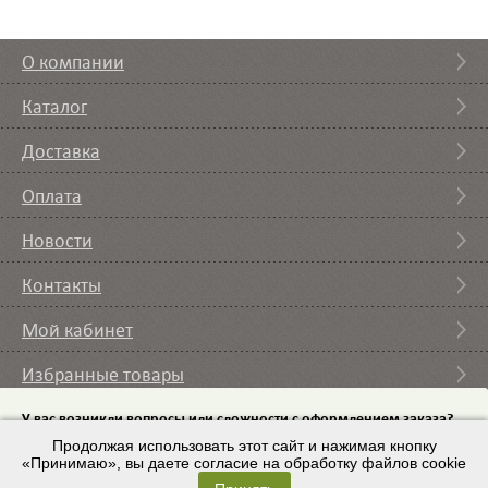
О компании
Каталог
Доставка
Оплата
Новости
Контакты
Мой кабинет
Избранные товары
Вы смотрели
У вас возникли вопросы или сложности с оформлением заказа?
Пришлите на email
Продолжая использовать этот сайт и нажимая кнопку
список требуемого оборудования и мы с вами
свяжемся.
«Принимаю», вы даете согласие на обработку файлов cookie
© 2007 – 2026 ИП Кононов И.А. |
Условия использования