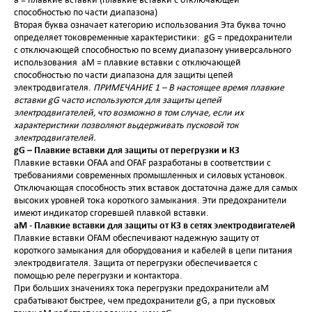
способностью по части диапазона)
Вторая буква означает категорию использования Эта буква точно
определяет токовременные характеристики:
gG
= предохранители
с отключающей способностью по всему диапазону универсального
использования
aM
= плавкие вставки с отключающей
способностью по части диапазона для защиты цепей
электродвигателя.
ПРИМЕЧАНИЕ 1 – В настоящее время плавкие
вставки
gG
часто используются для защиты цепей
электродвигателей, что возможно в том случае, если их
характеристики позволяют выдерживать пусковой ток
электродвигателей.
gG
– Плавкие вставки для защиты от перегрузки и КЗ
Плавкие вставки
OFAA
and
OFAF
разработаны в соответствии с
требованиями современных промышленных и силовых установок.
Отключающая способность этих вставок достаточна даже для самых
высоких уровней тока короткого замыкания. Эти предохранители
имеют индикатор сгоревшей плавкой вставки.
aM
- Плавкие вставки для защиты от КЗ в сетях электродвигателей
Плавкие вставки
OFAM
обеспечивают надежную защиту от
короткого замыкания для оборудования и кабелей в цепи питания
электродвигателя. Защита от перегрузки обеспечивается с
помощью реле перегрузки и контактора.
При больших значениях тока перегрузки предохранители аМ
срабатывают быстрее, чем предохранители
gG
, а при пусковых