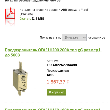
токах
aM
работает медленнее, чем
gG
.
Каталог на плавкие вставки ABB формате *.pdf
(1945 кб)
Скачать
(1.9 MB)
Показывать по
на странице
Предохранитель OFAF1H200 200A тип gG размер1,
до 500В
Артикул
1SCA022627R4490
Производитель
ABB
1 867,37
Р
В корзину
Предохранитель OFAF1H160 160A тип gG размер1,