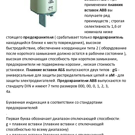
плавких
применении
вставок
ABB
вы
получаете ряд
преимуществ ; строгая
селективность 1,6 от
номинала ниже
предохранителя
предохранитель
стоящего
( срабатывает только
находящийся ближе к месту повреждения), высокое
быстродействие, обеспечение координации типа 2 ( оборудование
после короткого замыкания должно остатся в рабочем состоянии ),
высокая отключающая способность при коротком замыкании,
предохранители не подвержены корозии , низкая стоимость
Плавкие вставки АББ
gG
установки.
выпускаются двух типов :
-
аМ -
универсальные для защиты распределительных цепей и
для
Предохранители ABB
защиты электродвигателей.
выпускаются по
стандарту DIN и имеют 7 типо размеров 000, 00, 0, 1, 2, 3,
4а.
Буквенная индикация в соответствии со стандартами
предохранителей
Первая буква обозначает диапазон отключающей способности:
g
= плавкие вставки (плавкие вставки с отключающей
способностью по всему диапазону)
a
= плавкие вставки (плавкие вставки с отключающей