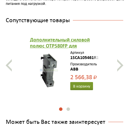
питания под нагрузкой.
Сопутствующие товары
Дополнительный силовой
полюс OTPS80FP для
рубильников OT63..80F3
Артикул
1SCA105461R1001
Производитель
ABB
2 566,38
Р
В корзину
Может быть Вас также заинтересует