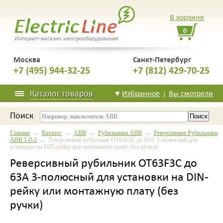
В корзине
0
Интернет-магазин электрооборудования
Москва
Санкт-Петербург
+7 (495) 944-32-25
+7 (812) 429-70-25
Каталог товаров
♥
Избранное
Вы смотрели
|
Поиск
Главная
→
Каталог
→
ABB
→
Рубильники АВВ
→
Реверсивные Рубильники
АВВ 1-0-2
→ Реверсивный рубильник OT63F3C до 63А 3-полюсный для
установки на DIN-рейку или монтажную плату (без ручки)
Реверсивный рубильник OT63F3C до
63А 3-полюсный для установки на DIN-
рейку или монтажную плату (без
ручки)