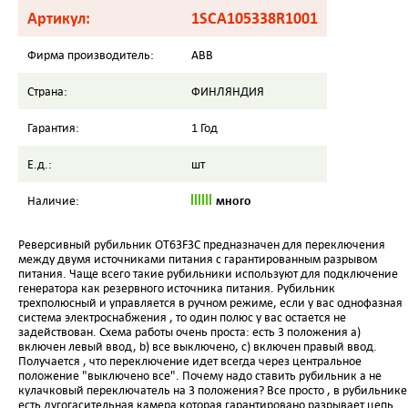
Артикул:
1SCA105338R1001
Фирма производитель:
ABB
Страна:
ФИНЛЯНДИЯ
Гарантия:
1 Год
Е.д.:
шт
много
Наличие:
Реверсивный рубильник OT63F3С предназначен для переключения
между двумя источниками питания с гарантированным разрывом
питания. Чаще всего такие рубильники используют для подключение
генератора как резервного источника питания. Рубильник
трехполюсный и управляется в ручном режиме, если у вас однофазная
система электроснабжения , то один полюс у вас остается не
задействован. Схема работы очень проста: есть 3 положения a)
включен левый ввод, b) все выключено, c) включен правый ввод.
Получается , что переключение идет всегда через центральное
положение "выключено все". Почему надо ставить рубильник а не
кулачковый переключатель на 3 положения? Все просто , в рубильнике
есть дугогасительная камера которая гарантировано разрывает цепь