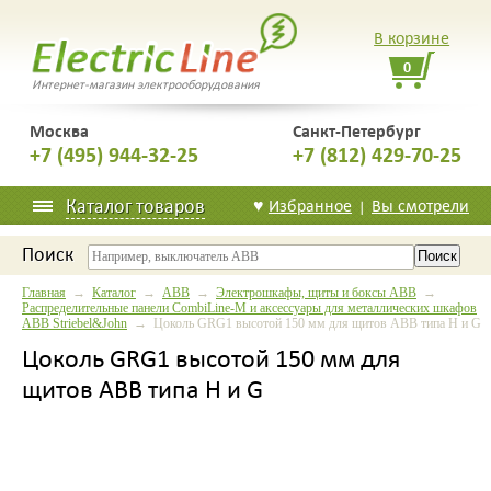
В корзине
0
Интернет-магазин электрооборудования
Москва
Санкт-Петербург
+7 (495) 944-32-25
+7 (812) 429-70-25
Каталог товаров
♥
Избранное
Вы смотрели
|
Поиск
Главная
→
Каталог
→
ABB
→
Электрошкафы, щиты и боксы ABB
→
Распределительные панели CombiLine-M и аксессуары для металлических шкафов
АВВ Striebel&John
→ Цоколь GRG1 высотой 150 мм для щитов ABB типа H и G
Цоколь GRG1 высотой 150 мм для
щитов ABB типа H и G