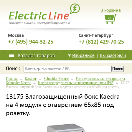
В корзине
0
Интернет-магазин электрооборудования
Москва
Санкт-Петербург
+7 (495) 944-32-25
+7 (812) 429-70-25
Каталог товаров
♥
Избранное
Вы смотрели
|
Поиск
Главная
→
Каталог
→
Schneider Electric
→
Распределительные электрощиты
Schneider Electric
→
Kaedra распределительные пластиковые щиты IP65
→ 13175
Влагозащищенный бокс Kaedra на 4 модуля с отверстием 65х85 под розетку.
13175 Влагозащищенный бокс Kaedra
на 4 модуля с отверстием 65х85 под
розетку.