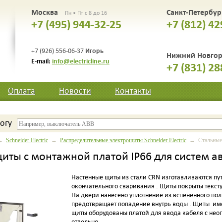
Москва
Санкт-Петербу
Пн • Пт с 8 до 16
+7 (495) 944-32-25
+7 (812) 42
Игорь
+7 (926) 556-06-37
Нижний Новго
E-mail:
info@electricline.ru
+7 (831) 28
Оплата
Новости
Контакты
огу
→
Schneider Electric
→
Распределительные электрощиты Schneider Electric
→ Стальные щ
иты с монтажной платой IP66 для систем 
Настенные щиты из стали CRN изготавливаются путе
окончательного сваривания . Щиты покрыты текст
На двери нанесено уплотнение из вспененного пол
предотвращает попадение внутрь воды . Щиты име
щиты оборудованы платой для ввода кабеля с не
отдельно.