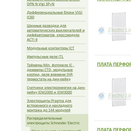
DPN N Vigi 3P+N
Дифференциальные блоки VIGI
IC60
Шинные разводки для
автоматических выключателей и
диффавтоматов, кроссмодули
ACTI 9
Модульные контакторы ICT
Импульсные реле ITL
ПЛАТА ПЕРФО
Таймеры Min, фотореле IC ,
диммеры CTD, модульные
кнопки, реле времени IHP,
термостаты на дин-рейку
Счетчики электроэнергии на дин-
рейку IEM2000 и IEM3000
Электрощиты Pragma для
встроенного и накладного
монтажа до 144 модулей
Распределительные
электрощиты Schneider Electric
ПЛАТА ПЕРФО