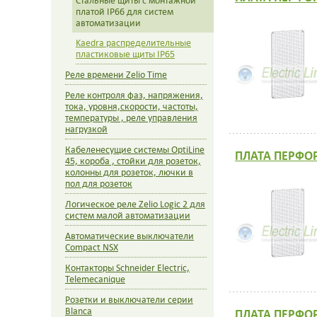
Стальные щиты с монтажной
платой IP66 для систем
автоматизации
Kaedra распределительные
пластиковые щиты IP65
Реле времени Zelio Time
Реле контроля фаз, напряжения,
тока, уровня,скорости, частоты,
температуры , реле управления
нагрузкой
Кабеленесущие системы OptiLine
ПЛАТА ПЕРФО
45, короба , стойки для розеток,
колонны для розеток, лючки в
пол для розеток
Логическое реле Zelio Logic 2 для
систем малой автоматизации
Автоматические выключатели
Compact NSX
Контакторы Schneider Electric,
Telemecanique
Розетки и выключатели серии
Blanca
ПЛАТА ПЕРФО