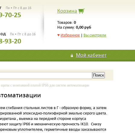
рг
Пн • Пт с 8 до 16
Корзина
9-70-25
0
Товаров:
0,00 руб
На сумму:
род
Пн • Пт с 8 до 16
♥
Избранное
|
Вы смотрели
8-93-20
Мой кабинет
иты с монтажной платой IP66 для систем автоматизации
автоматизации
м сгибания стальных листов в Г - образную форму, а затем
урированной эпоксидно-полиэфирной эмалью серого цвета.
иуретана , выемка на передней стороне корпуса
еют защиту IP66 и механическую прочность IK10. Снизу
опреновым уплотнителем, герметичные вводы заказываются