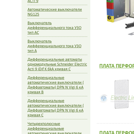
ACTI 9
Автоматические выключатели
NG125
Выключатель
дифференциального тока УЗО
тип AC
Выключатель
дифференциального тока УЗО
тип A
Дифференциальные автоматы
одномодульные Schneider Electric
ПЛАТА ПЕРФО
Acti 9 iDif K 6kA кривая С
Дифференциальные
автоматические выключатели (
Диффавтоматы) DPN N Vigi 6 кА
кривая B
Дифференциальные
автоматические выключатели (
Диффавтоматы) DPN N Vigi 6 кА
кривая C
Четырехполюсные
дифференциальные
ПЛАТА ПЕРФО
автоматические выключатели