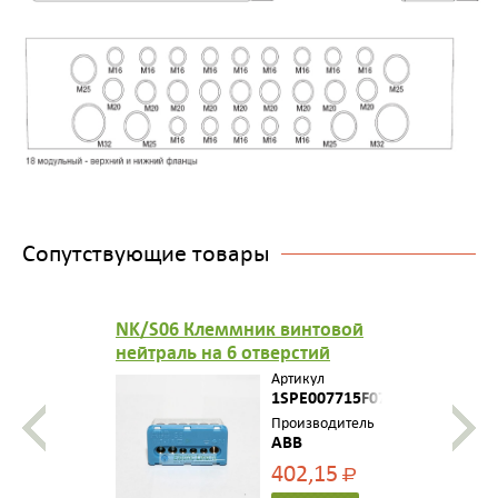
Сопутствующие товары
NK/S06 Клеммник винтовой
нейтраль на 6 отверстий
3x16мм2 и 3х6 мм2 длина 3
Артикул
элемента.
1SPE007715F0731
Производитель
ABB
402,15
Р