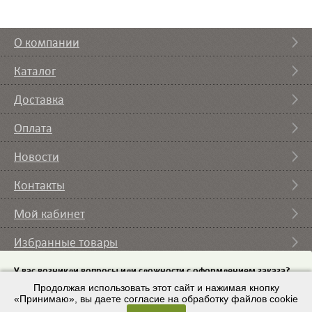
О компании
Каталог
Доставка
Оплата
Новости
Контакты
Мой кабинет
Избранные товары
Вы смотрели
У вас возникли вопросы или сложности с оформлением заказа?
Пришлите на email
Продолжая использовать этот сайт и нажимая кнопку
список требуемого оборудования и мы с вами
свяжемся.
«Принимаю», вы даете согласие на обработку файлов cookie
© 2007 – 2026 ИП Кононов И.А. |
Условия использования