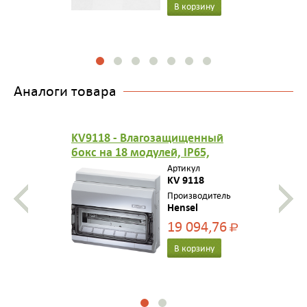
В корзину
Аналоги товара
KV9118 - Влагозащищенный
бокс на 18 модулей, IP65,
Hensel, 1 ряд, со
Артикул
встроенными эластичными
KV 9118
сальниками, с клеммой PE-N,
Производитель
Hensel
цвет серый
19 094,76
Р
В корзину