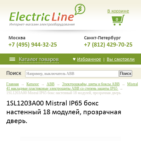
В корзине
0
Интернет-магазин электрооборудования
Москва
Санкт-Петербург
+7 (495) 944-32-25
+7 (812) 429-70-25
Каталог товаров
♥
Избранное
Вы смотрели
|
Поиск
Главная
→
Каталог
→
ABB
→
Электрошкафы, щиты и боксы ABB
→
Mistral
41 накладные пластиковые электрощиты ABB со степень защиты IP65
→
1SL1203A00 Mistral IP65 бокс настенный 18 модулей, прозрачная дверь.
1SL1203A00 Mistral IP65 бокс
настенный 18 модулей, прозрачная
дверь.