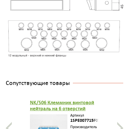
Сопутствующие товары
NK/S06 Клеммник винтовой
нейтраль на 6 отверстий
3x16мм2 и 3х6 мм2 длина 3
Артикул
элемента.
1SPE007715F0731
Производитель