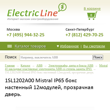
В корзине
0
Интернет-магазин электрооборудования
Москва
Санкт-Петербург
+7 (495) 944-32-25
+7 (812) 429-70-25
Каталог товаров
♥
Избранное
Вы смотрели
|
Поиск
Главная
→
Каталог
→
ABB
→
Электрошкафы, щиты и боксы ABB
→
Mistral
41 накладные пластиковые электрощиты ABB со степень защиты IP65
→
1SL1202A00 Mistral IP65 бокс настенный 12модулей, прозрачная дверь.
1SL1202A00 Mistral IP65 бокс
настенный 12модулей, прозрачная
дверь.