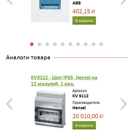
ABB
402,15
Р
В корзину
Аналоги товара
KV9112 - Щит IP65, Hensel на
12 модулей, 1 ряд,
накладной, со встроенными
Артикул
эластичными сальниками, с
KV 9112
клеммой PE-N, с прозрачной
Производитель
Hensel
дверью, цвет серый
20 010,00
Р
В корзину