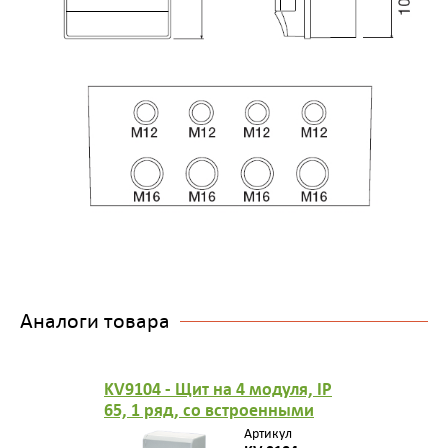
Аналоги товара
KV9104 - Щит на 4 модуля, IP
65, 1 ряд, со встроенными
эластичными сальниками, с
Артикул