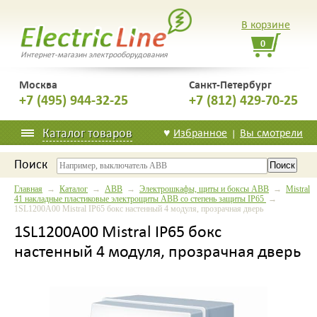
В корзине
0
Интернет-магазин электрооборудования
Москва
Санкт-Петербург
+7 (495) 944-32-25
+7 (812) 429-70-25
Каталог товаров
♥
Избранное
Вы смотрели
|
Поиск
Главная
→
Каталог
→
ABB
→
Электрошкафы, щиты и боксы ABB
→
Mistral
41 накладные пластиковые электрощиты ABB со степень защиты IP65
→
1SL1200A00 Mistral IP65 бокс настенный 4 модуля, прозрачная дверь
1SL1200A00 Mistral IP65 бокс
настенный 4 модуля, прозрачная дверь