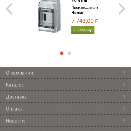
заглушкой, с клеммой PE-N, с
KV 9104
прозрачной дверью, цвет
Производитель
Hensel
серый
7 743,00
Р
В корзину
О компании
Каталог
Доставка
Оплата
Новости