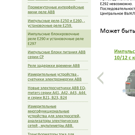
E292 невозможно.
Промежуточные интерфейсные
Последовательност
мини реле ABB
Центральное ВЫКЛ 
Импульсные реле,E250 и E260, ,
установочные реле E259.
Может быть 
Импульсные блокировочные
реле E290 и установочные реле
E297
Импульс
Импульсные блоки питания ABB
10/12 с 
серии CP
контакт
Реле задержки времени ABB
Измерительные устройства ,
счетчики электроэнергии ABB
Новые электросчетчики ABB EQ-
meters серии А41, A42, A43, A44.
и серии B21, B23, B24
Измерительные
многофункциональные
устройства для электросетей,
анализаторы электрических
сетей , мультиметры ABB.
Трансформаторы тока для