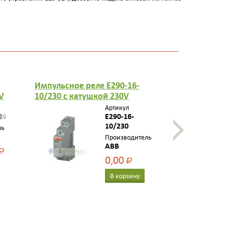
Импульсное реле E290-16-
Импульсно
V
10/230 с катушкой 230V
11/12 с ка
AC/110V DC контакт 1НО
контакты 
Артикул
24
E290-16-
10/230
ль
Производитель
ABB
Р
0,00
Р
В корзину