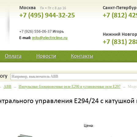
Москва
Санкт-Петербу
Пн • Пт с 8 до 16
+7 (495) 944-32-25
+7 (812) 42
Игорь
+7 (926) 556-06-37
Нижний Новго
E-mail:
info@electricline.ru
+7 (831) 28
Оплата
Новости
Контакты
огу
→
ABB
→
Импульсные блокировочные реле E290 и установочные реле E297
→ Модуль 
трального управления E294/24 c катушкой 
Цена: