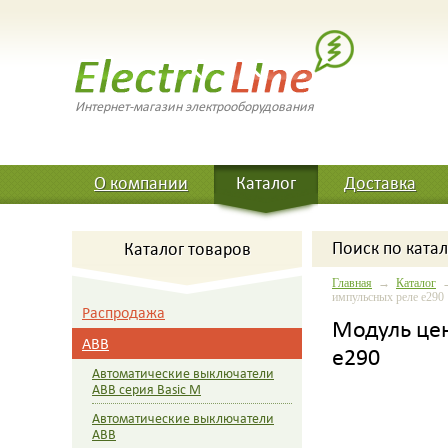
Интернет-магазин электрооборудования
О компании
Каталог
Доставка
Поиск
по катал
Каталог товаров
Главная
→
Каталог
импульсных реле e290
Распродажа
Модуль цен
ABB
e290
Автоматические выключатели
ABB серия Basic M
Автоматические выключатели
ABB