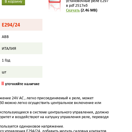
установочные реле E297
В корзину
в pdf 2517кб
Скачать
(2.46 MB)
E294/24
ABB
ИТАЛИЯ
1 Год
шт
уточняйте наличие
ение 24V AC , легко присоединяемый к реле, может
30 можно легко осуществить центральное включение или
 использующееся в системе центрального управления, должно
ритет и воздействуют на катушку управления реле, переводя
спользуется одинаковое напряжение.
ого управления E294/24, добавить модуль силовых контактов