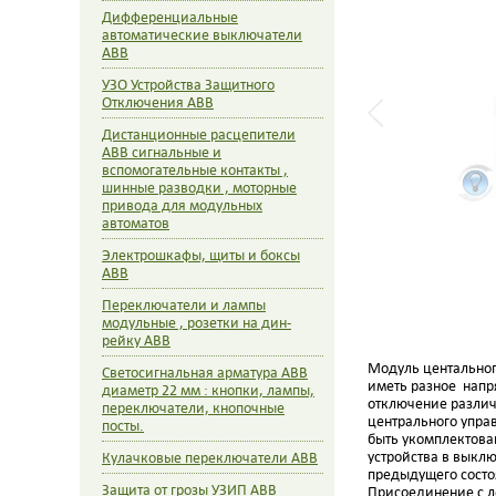
Дифференциальные
автоматические выключатели
ABB
УЗО Устройства Защитного
Отключения ABB
Дистанционные расцепители
ABB сигнальные и
вспомогательные контакты ,
шинные разводки , моторные
привода для модульных
автоматов
Электрошкафы, щиты и боксы
ABB
Переключатели и лампы
модульные , розетки на дин-
рейку ABB
Модуль центальног
Светосигнальная арматура ABB
иметь разное напр
диаметр 22 мм : кнопки, лампы,
отключение различ
переключатели, кнопочные
центрального упра
посты.
быть укомплектова
устройства в выкл
Кулачковые переключатели ABB
предыдущего состо
Защита от грозы УЗИП ABB
Присоединение с ле