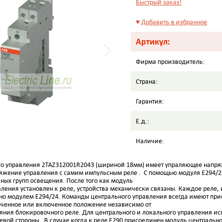
Быстрый заказ!
♥
Добавить в избранное
Артикул:
Фирма производитель:
Страна:
Гарантия:
Е.д.:
Наличие:
о управления 2TAZ312001R2043 (шириной 18мм) имеет упраляющее напряж
яжение управления с самим импульсным реле . С помощью модуля E294/2
ных групп освещения. После того как модуль
вления установлен к реле, устройства механически связаны. Каждое реле,
но модулем E294/24. Команды центрального управления всегда имеют прио
юченное или включенное положение независимо от
яния блокировочного реле. Для центрального и локального управления и
вой стороны . В случае когда к реле E290 присоединен модуль центральн