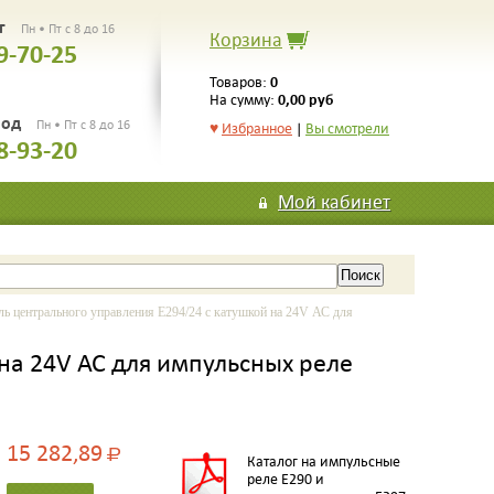
рг
Пн • Пт с 8 до 16
Корзина
9-70-25
0
Товаров:
0,00 руб
На сумму:
род
Пн • Пт с 8 до 16
♥
Избранное
|
Вы смотрели
8-93-20
Мой кабинет
центрального управления E294/24 c катушкой на 24V АС для
на 24V АС для импульсных реле
15 282,89
Р
Каталог на импульсные
реле E290 и