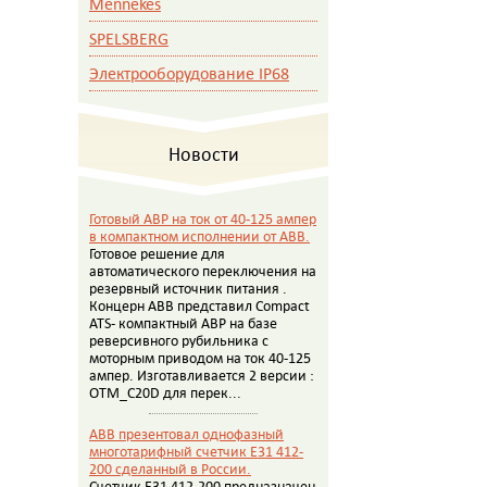
Mennekes
SPELSBERG
Электрооборудование IP68
Новости
Готовый АВР на ток от 40-125 ампер
в компактном исполнении от АВВ.
Готовое решение для
автоматического переключения на
резервный источник питания .
Концерн АВВ представил Compact
ATS- компактный АВР на базе
реверсивного рубильника с
моторным приводом на ток 40-125
ампер. Изготавливается 2 версии :
OTM_C20D для перек...
ABB презентовал однофазный
многотарифный счетчик E31 412-
200 сделанный в России.
Счетчик E31 412-200 предназначен