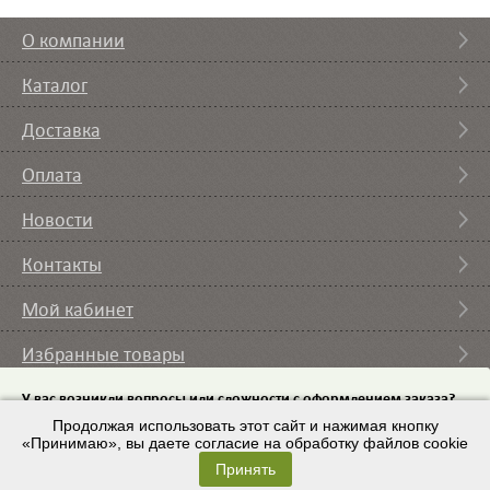
О компании
Каталог
Доставка
Оплата
Новости
Контакты
Мой кабинет
Избранные товары
Вы смотрели
У вас возникли вопросы или сложности с оформлением заказа?
Пришлите на email
Продолжая использовать этот сайт и нажимая кнопку
список требуемого оборудования и мы с вами
свяжемся.
«Принимаю», вы даете согласие на обработку файлов cookie
© 2007 – 2026 ИП Кононов И.А. |
Условия использования
Принять
Email:
9443225@mail.ru
Разработка сайта
– ZAYTSEVS.COM