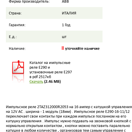
Фирма производитель:
ABB
Страна:
ИТАЛИЯ
Гарантия:
1 Год
Е.д.:
шт
уточняйте наличие
Наличие:
Каталог на импульсные
реле E290 и
установочные реле E297
в pdf 2517кб
Скачать
(2.46 MB)
Импульсное реле 2TAZ312000R2053 на 16 ампер с катушкой управления
на 12V AC . ширина - 1 модуль (18мм) . Импульсное реле E290-16-11/12
переключает свои контакты при каждом импульсе посланном на его
катушку управления . Импульс нужно подавать на звонковой кнопкой с
нормально открытым контактом , кнопки можно поставить паралельно
катушке в любом количестве , организовав тем самым управление с