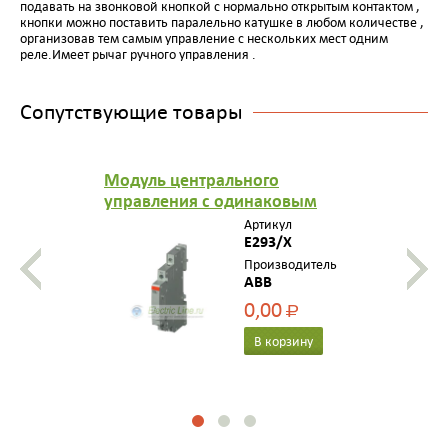
подавать на звонковой кнопкой с нормально открытым контактом ,
кнопки можно поставить паралельно катушке в любом количестве ,
организовав тем самым управление с нескольких мест одним
реле.Имеет рычаг ручного управления .
Сопутствующие товары
Модуль центрального
управления с одинаковым
напряжение катушки для
Артикул
импульсных реле E293/X
E293/X
Производитель
ABB
0,00
Р
В корзину