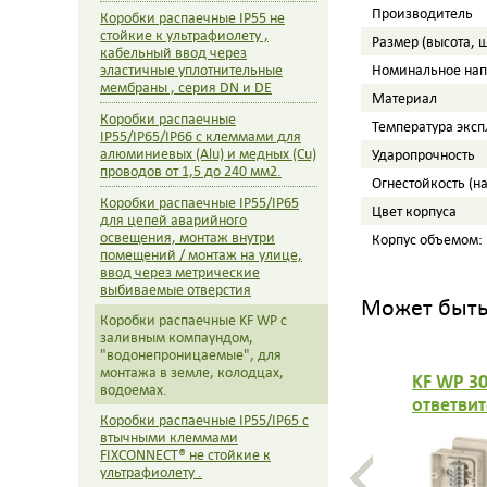
Производитель
Коробки распаечные IP55 не
стойкие к ультрафиолету ,
Размер (высота, 
кабельный ввод через
эластичные уплотнительные
Номинальное на
мембраны , серия DN и DE
Материал
Коробки распаечные
Температура экс
IP55/IP65/IP66 с клеммами для
алюминиевых (Alu) и медных (Cu)
Ударопрочность
проводов от 1,5 до 240 мм2.
Огнестойкость (н
Коробки распаечные IP55/IP65
Цвет корпуса
для цепей аварийного
освещения, монтаж внутри
Корпус объемом:
помещений / монтаж на улице,
ввод через метрические
выбиваемые отверстия
Может быть 
Коробки распаечные KF WP с
заливным компаундом,
"водонепроницаемые", для
монтажа в земле, колодцах,
KF WP 30
водоемах.
ответвит
Коробки распаечные IP55/IP65 с
88х88х5
втычными клеммами
"водоне
FIXCONNECT® не стойкие к
стойкая 
ультрафиолету .