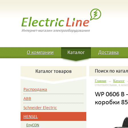
Интернет-магазин электрооборудования
О компании
Каталог
Доставка
Поиск
по катал
Каталог товаров
Главная
→
Каталог
ответвительная, в ком
Распродажа
WP 0606 B 
ABB
коробки 85
Schneider Electric
HENSEL
EnyCON