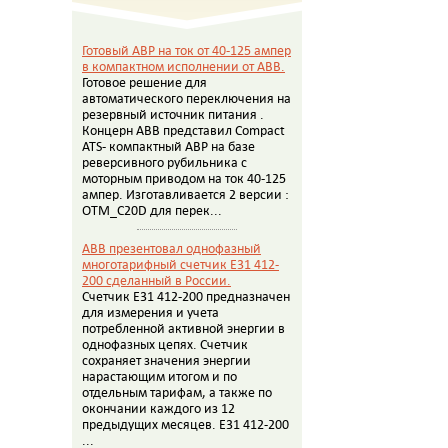
Готовый АВР на ток от 40-125 ампер
в компактном исполнении от АВВ.
Готовое решение для
автоматического переключения на
резервный источник питания .
Концерн АВВ представил Compact
ATS- компактный АВР на базе
реверсивного рубильника с
моторным приводом на ток 40-125
ампер. Изготавливается 2 версии :
OTM_C20D для перек...
ABB презентовал однофазный
многотарифный счетчик E31 412-
200 сделанный в России.
Счетчик E31 412-200 предназначен
для измерения и учета
потребленной активной энергии в
однофазных цепях. Счетчик
сохраняет значения энергии
нарастающим итогом и по
отдельным тарифам, а также по
окончании каждого из 12
предыдущих месяцев. E31 412-200
...