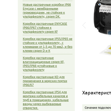
Новые распаечные коробки IP66
Enycase с мембранными
гермовводами, не стойкие к
ультрафиолету, серия DK.
Коробки распаечные ENYCASE
IP66/IP67 стойкие к
ультрафиолету серия KF
Коробки распаечные IP55/IP65 не
стойкие к ультрафиолету , с
клеммами от 1,5 до 70 мм2, и без
клемм серия D и К
Коробки распаячные
влагозащищенные серия KF,
IP65/IP66 устойчивые к
ультрафиолету
Коробки распаячные KD для
применения в морских портах
IP66/67
Характерис
Коробки распаечные IP54 для
монтажа кабельных каналов и
труб в помещениях, кабельные
вводы через выбиваемые
Сечение подключ
отверстия.