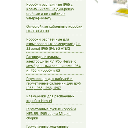
жидкой 
Коробки распаячные IP65 с
клемник 
клеммниками на дин-рейку
стойкие и не стойкие к
ультрафиолету
Огнестойкие кабельные коробки
DK- E30 и E90
Коробки распаечные для
взрывоопасных помещений (2 и
22 зона) IP65 (94/EG ATEX)
Распределительные
электрощиты KV IP65 Hensel c
мембранными сальниками IP54
и IP65 и коробки KG
Гермовводы для кабелей и
герметичные сальники для труб
IP55, IP65, IP66, IP67
Клеммники для распаечных
коробок Hensel
Герметичные пустые коробки
HENSEL IP65 серии MI для
сборки.
Герметичные модульные