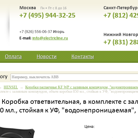
Москва
Санкт-Петербу
Пн • Пт с 8 до 16
+7 (495) 944-32-25
+7 (812) 42
Игорь
+7 (926) 556-06-37
Нижний Новго
E-mail:
info@electricline.ru
+7 (831) 28
Оплата
Новости
Контакты
огу
→
HENSEL
→
Коробки распаечные KF WP с заливным компаундом, "водонепроницаемы
плекте с заливным компаундом, объем коробки 850 мл., стойкая к УФ, "водонепроницаем
- Коробка ответвительная, в комплекте с 
0 мл., стойкая к УФ, "водонепроницаемая",
Цена: