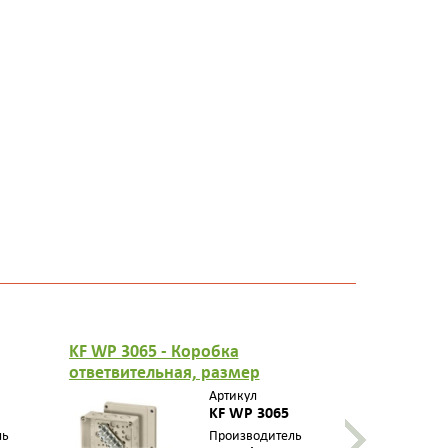
KF WP 3065 - Коробка
KF WP 3105
ответвительная, размер
ответвите
119х139х70
125х167х8
Артикул
"водонепроницаемая",
KF WP 3065
"водонепр
стойкая к УФ, в компл. с
стойкая к 
ль
Производитель