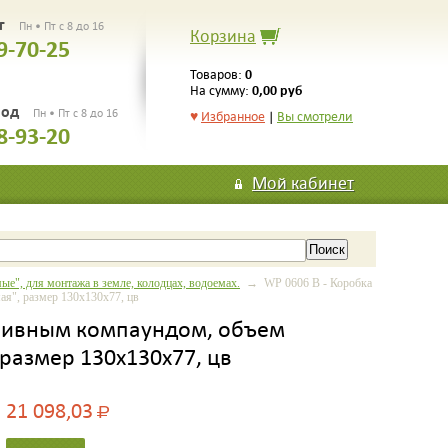
рг
Пн • Пт с 8 до 16
Корзина
9-70-25
0
Товаров:
0,00 руб
На сумму:
род
Пн • Пт с 8 до 16
♥
Избранное
|
Вы смотрели
8-93-20
Мой кабинет
е", для монтажа в земле, колодцах, водоемах.
→ WP 0606 B - Коробка
ая", размер 130х130х77, цв
заливным компаундом, объем
 размер 130х130х77, цв
21 098,03
Р