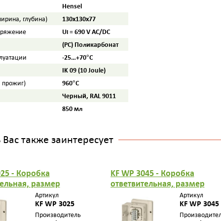
Hensel
130x130x77
ширина, глубина)
Ui = 690 V AC/DC
пряжение
(PC) Поликарбонат
-25…+70°С
плуатации
IK 09 (10 Joule)
960°C
а прожиг)
Черный, RAL 9011
850 мл
Вас также заинтересует
25 - Коробка
KF WP 3045 - Коробка
ельная, размер
ответвительная, размер
3
98х98х61
Артикул
Артикул
проницаемая",
KF WP 3025
"водонепроницаемая",
KF WP 3045
к УФ, в комплекте с
стойкая к УФ, в комплекте с
Производитель
Производите