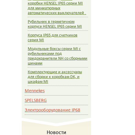
коробки HENSEL IP65 серии MI
для миниатюрных
автоматических выключателей .
Рубильник в герметичном
корпусе HENSEL IP65 серии MI
Корпуса IP65 для счетчиков
серия MI
Модульные боксы серии MI c
рубильниками под
предохранители NH со сборными
шинами
Комплектующие и аксессуары
для сборки к коробкам DK, и
шкафам MI
Mennekes
SPELSBERG
Электрооборудование IP68
Новости