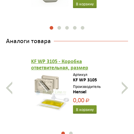
В корзину
Аналоги товара
KF WP 3105 - Коробка
ответвительная, размер
125х167х82
Артикул
"водонепроницаемая",
KF WP 3105
стойкая к УФ, в комплекте с
Производитель
Hensel
жидкой смолой, СНЯТО С
ПРОИЗВОДСТВА
0,00
Р
В корзину