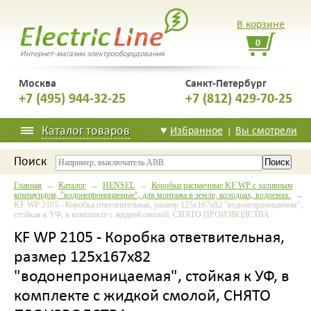
В корзине
0
Интернет-магазин электрооборудования
Москва
Санкт-Петербург
+7 (495) 944-32-25
+7 (812) 429-70-25
Каталог товаров
♥
Избранное
Вы смотрели
|
Поиск
Главная
→
Каталог
→
HENSEL
→
Коробки распаечные KF WP с заливным
компаундом, "водонепроницаемые", для монтажа в земле, колодцах, водоемах.
→
KF WP 2105 - Коробка ответвительная, размер 125х167х82 "водонепроницаемая",
стойкая к УФ, в комплекте с жидкой смолой, СНЯТО ПРОИЗВОДСТВА
KF WP 2105 - Коробка ответвительная,
размер 125х167х82
"водонепроницаемая", стойкая к УФ, в
комплекте с жидкой смолой, СНЯТО