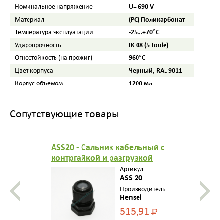
U= 690 V
Номинальное напряжение
(PC) Поликарбонат
Материал
-25…+70°С
Температура эксплуатации
IK 08 (5 Joule)
Ударопрочность
960°C
Огнестойкость (на прожиг)
Черный, RAL 9011
Цвет корпуса
1200 мл
Корпус объемом:
Сопутствующие товары
ASS20 - Сальник кабельный с
контргайкой и разгрузкой
натяжения, герметичная зона
Артикул
5-13,5 мм, IP 67, M 20, цвет
ASS 20
черный, стойкий к УФ
Производитель
Hensel
515,91
Р