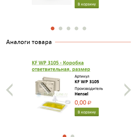
В корзину
Аналоги товара
KF WP 3105 - Коробка
ответвительная, размер
125х167х82
Артикул
"водонепроницаемая",
KF WP 3105
стойкая к УФ, в комплекте с
Производитель
Hensel
жидкой смолой, СНЯТО С
ПРОИЗВОДСТВА
0,00
Р
В корзину