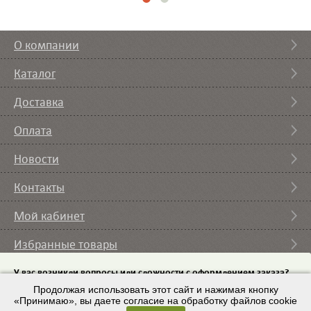
О компании
Каталог
Доставка
Оплата
Новости
Контакты
Мой кабинет
Избранные товары
Вы смотрели
У вас возникли вопросы или сложности с оформлением заказа?
Пришлите на email
Продолжая использовать этот сайт и нажимая кнопку
список требуемого оборудования и мы с вами
свяжемся.
«Принимаю», вы даете согласие на обработку файлов cookie
© 2007 – 2026 ИП Кононов И.А. |
Условия использования