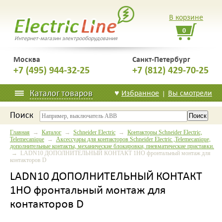
В корзине
0
Интернет-магазин электрооборудования
Москва
Санкт-Петербург
+7 (495) 944-32-25
+7 (812) 429-70-25
Каталог товаров
♥
Избранное
Вы смотрели
|
Поиск
Главная
→
Каталог
→
Schneider Electric
→
Контакторы Schneider Electric,
Telemecanique
→
Аксессуары для контакторов Schneider Electric ,Telemecanique,
дополнительные контакты, механические блокировки, пневматические приставки.
→ LADN10 ДОПОЛНИТЕЛЬНЫЙ КОНТАКТ 1НО фронтальный монтаж для
контакторов D
LADN10 ДОПОЛНИТЕЛЬНЫЙ КОНТАКТ
1НО фронтальный монтаж для
контакторов D