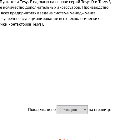
скатели Tesys E сделаны на основе серий Tesys D и Tesys F,
е количество дополнительных аксессуаров. Производство
на всех предприятиях введена система менеджмента
 безупречное функционирование всех технологических
ики контакторов Tesys E
Показывать по
на странице