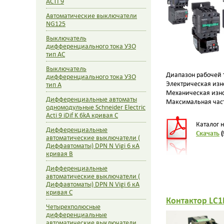
ACTI 9
Автоматические выключатели
NG125
Выключатель
дифференциального тока УЗО
тип AC
Выключатель
Диапазон рабочей т
дифференциального тока УЗО
Электрическая изно
тип A
Механическая износ
Дифференциальные автоматы
Максимальная част
одномодульные Schneider Electric
Acti 9 iDif K 6kA кривая С
Каталог н
Дифференциальные
Скачать
(
автоматические выключатели (
Диффавтоматы) DPN N Vigi 6 кА
кривая B
Дифференциальные
автоматические выключатели (
Диффавтоматы) DPN N Vigi 6 кА
кривая C
Контактор LC1
Четырехполюсные
дифференциальные
автоматические выключатели