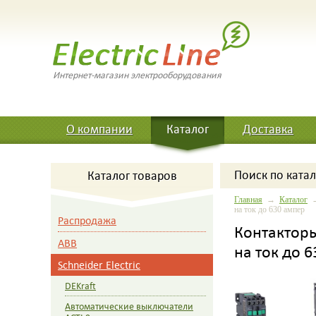
Интернет-магазин электрооборудования
О компании
Каталог
Доставка
Поиск
по катал
Каталог товаров
Главная
→
Каталог
на ток до 630 ампер
Распродажа
Контакторы 
ABB
на ток до 
Schneider Electric
DEKraft
Автоматические выключатели