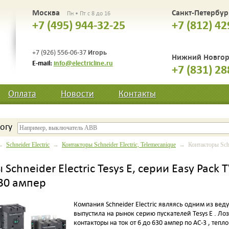
Москва
Санкт-Петербу
Пн • Пт с 8 до 16
+7 (495) 944-32-25
+7 (812) 42
Игорь
+7 (926) 556-06-37
Нижний Новго
E-mail:
info@electricline.ru
+7 (831) 28
Оплата
Новости
Контакты
огу
→
Schneider Electric
→
Контакторы Schneider Electric, Telemecanique
→ Контакторы Schnei
Schneider Electric Tesys E, серии Easy Pac
630 ампер
Компания Schneider Electric являясь одним из в
выпустила на рынок серию пускателей Tesys E . Лозу
контакторы на ток от 6 до 630 ампер по AC-3 , теп