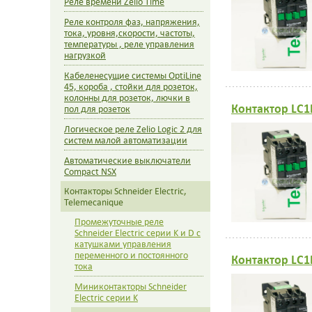
Реле времени Zelio Time
Реле контроля фаз, напряжения,
тока, уровня,скорости, частоты,
температуры , реле управления
нагрузкой
Кабеленесущие системы OptiLine
45, короба , стойки для розеток,
колонны для розеток, лючки в
Контактор LC1
пол для розеток
Логическое реле Zelio Logic 2 для
систем малой автоматизации
Автоматические выключатели
Compact NSX
Контакторы Schneider Electric,
Telemecanique
Промежуточные реле
Schneider Electric серии K и D с
катушками управления
переменного и постоянного
Контактор LC1
тока
Миниконтакторы Schneider
Electric серии K