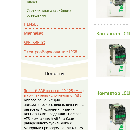
Blanca
Светильники аварийного
освещения
HENSEL
Контактор LC1
Mennekes
SPELSBERG
Электрооборудование IP68
Новости
Готовый АВР на ток от 40-125 ампер
Контактор LC1
в компактном исполнении от АВВ.
Готовое решение для
автоматического переключения на
резервный источник питания .
Концерн АВВ представил Compact
ATS- компактный АВР на базе
реверсивного рубильника с
моторным приводом на ток 40-125