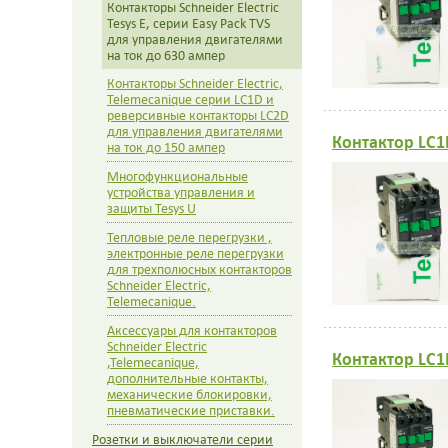
Контакторы Schneider Electric
Tesys E, серии Easy Pack TVS
для управления двигателями
на ток до 630 ампер
Контакторы Schneider Electric,
Telemecanique серии LC1D и
реверсивные контакторы LC2D
для управления двигателями
Контактор LC1
на ток до 150 ампер
Многофункциональные
устройства управления и
защиты Tesys U
Тепловые реле перегрузки ,
электронные реле перегрузки
для трехполюсных контакторов
Schneider Electric,
Telemecanique.
Аксессуары для контакторов
Schneider Electric
Контактор LC1
,Telemecanique,
дополнительные контакты,
механические блокировки,
пневматические приставки.
Розетки и выключатели серии