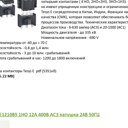
четырьмя контактами ( 4 НО, 2НО+2НЗ, 3НО+1НЗ). Пу
но имеют упрощенную конструкцию и ограниченно
Tesys E сосредоточено в Китае, Индии, Франции 
качества (CMK), которая позволяет обеспечивать
процессов производства. Технические характерист
Диапазон тока - 6-630 ампер (AC3) и 20-1000 (AC1)
Мощность двигателя - до 335 кВ
Номинальное напряжение - 690 V
емпиратуры от -40 до + 70 С
состойкость - 0,8 до 1,4 млн.
остойкость - 3 до 10 млн. срабатываний.
ота срабатываний в час- 1200 до 1800 включений.
а контакторы Tesys E pdf (5351кб)
5.22 MB)
E1210B5 1НО 12А 400В AC3 катушка 24В 50ГЦ