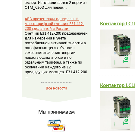
ампер. Изготавливается 2 версии :
OTM_C20D для перек...
ABB презентовал однофазный
Контактор LC1
многотарифный счетчик E31 412-
200 сделанный в России.
Счетчик E31 412-200 предназначен
для измерения и учета
потребленной активной энергии в
однофазных цепях. Счетчик
сохраняет значения энергии
нарастающим итогом и по
отдельным тарифам, а также по
окончании каждого из 12
предыдущих месяцев. E31 412-200
...
Контактор LC1
Все новости
Мы принимаем