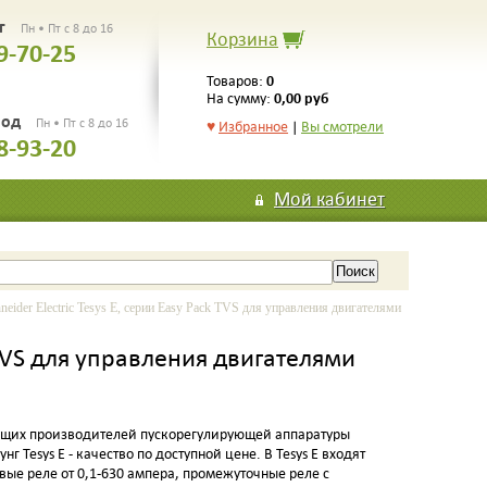
рг
Пн • Пт с 8 до 16
Корзина
9-70-25
0
Товаров:
0,00 руб
На сумму:
род
Пн • Пт с 8 до 16
♥
Избранное
|
Вы смотрели
8-93-20
Мой кабинет
der Electric Tesys E, серии Easy Pack TVS для управления двигателями
k TVS для управления двигателями
едущих производителей пускорегулирующей аппаратуры
нг Tesys E - качество по доступной цене. В Tesys E входят
ловые реле от 0,1-630 ампера, промежуточные реле с