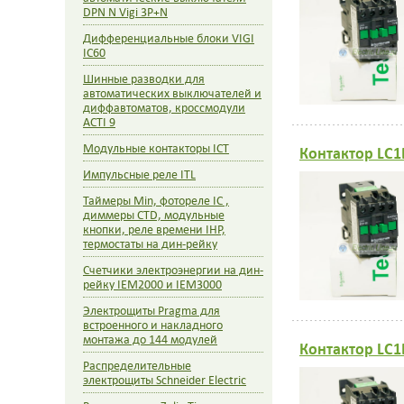
DPN N Vigi 3P+N
Дифференциальные блоки VIGI
IC60
Шинные разводки для
автоматических выключателей и
диффавтоматов, кроссмодули
ACTI 9
Модульные контакторы ICT
Контактор LC1
Импульсные реле ITL
Таймеры Min, фотореле IC ,
диммеры CTD, модульные
кнопки, реле времени IHP,
термостаты на дин-рейку
Счетчики электроэнергии на дин-
рейку IEM2000 и IEM3000
Электрощиты Pragma для
встроенного и накладного
монтажа до 144 модулей
Контактор LC1
Распределительные
электрощиты Schneider Electric