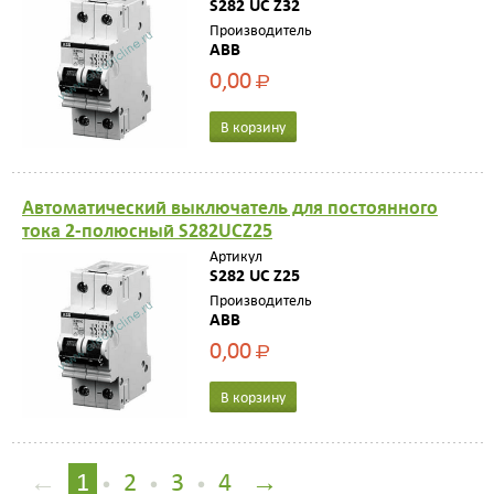
S282 UC Z32
Производитель
ABB
0,00
Р
В корзину
Автоматический выключатель для постоянного
тока 2-полюсный S282UCZ25
Артикул
S282 UC Z25
Производитель
ABB
0,00
Р
В корзину
←
1
2
3
4
→
•
•
•