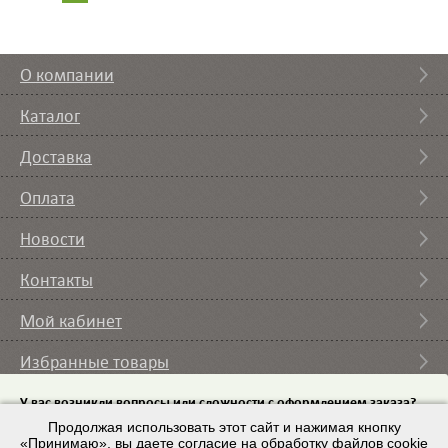
О компании
Каталог
Доставка
Оплата
Новости
Контакты
Мой кабинет
Избранные товары
Вы смотрели
У вас возникли вопросы или сложности с оформлением заказа?
Пришлите на email
Продолжая использовать этот сайт и нажимая кнопку
список требуемого оборудования и мы с вами
свяжемся.
«Принимаю», вы даете согласие на обработку файлов cookie
© 2007 – 2026 ИП Кононов И.А. |
Условия использования