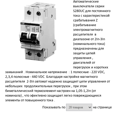
Автоматические
выключатели серии
S280UC для постоянного
тока с характеристикой
срабатывания Z
(срабатывание
электромагнитного
расцепителя в
диапазоне от 2In-3In
(номинального тока)
предназначены для
защиты цепей
управления ,
двигателей от
перегрузок и коротких
замыканий . Номинальное напряжение : 1 полюсные - 220 VDC,
2,3,4 полюсные - 440 VDC. Благодаря настройке магнитного
расцепителя 2-3In автомат надежно защищает цепи управления от
небольших продолжительных перегрузок , при этом
биметаллический термоэлемент настроен на 1,05-1,2In (от
номинала) , что эфективно защищает легко повреждающиеся
элементы от повышенного тока .
Показывать по
на странице