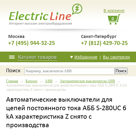
В корзине
0
Интернет-магазин электрооборудования
Москва
Санкт-Петербург
+7 (495) 944-32-25
+7 (812) 429-70-25
Каталог товаров
♥
Избранное
Вы смотрели
|
Поиск
Главная
→
Каталог
→
ABB
→
Автоматические выключатели ABB
→
Автоматические выключатели для цепей постоянного тока АББ S-280UC 6 kA
характеристика Z снято с производства
Автоматические выключатели для
цепей постоянного тока АББ S-280UC 6
kA характеристика Z снято с
производства