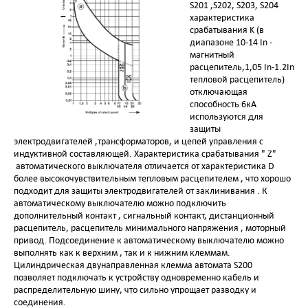
S201 ,S202, S203, S204
характеристика
срабатывания K (в
диапазоне 10-14 In -
магнитный
расцепитель,1,05 In-1.2In
тепловой расцепитель)
отключающая
способность 6кА
используются для
защиты
электродвигателей ,трансформаторов, и цепей управления с
индуктивной составляющей. Характеристика срабатывания " Z"
автоматического выключателя отличается от характеристика D
более высокочувствительным тепловым расцепителем , что хорошо
подходит для защиты электродвигателей от заклинивания . К
автоматическому выключателю можно подключить
дополнительный контакт , сигнальный контакт, дистанционный
расцепитель, расцепитель минимального напряжения , моторный
привод. Подсоединение к автоматическому выключателю можно
выполнять как к верхним , так и к нижним клеммам.
Цилиндрическая двунаправленная клемма автомата S200
позволяет подключать к устройству одновременно кабель и
распределительную шину, что сильно упрощает разводку и
соединения.