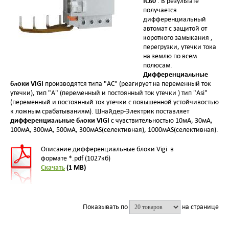
IC60
. В результате
получается
дифференциальный
автомат с защитой от
короткого замыкания ,
перегрузки, утечки тока
на землю по всем
полюсам.
Дифференциальные
блоки
VIGI
производятся типа "АС" (реагирует на переменный ток
утечки), тип "A" (переменный и постоянный ток утечки ) тип "Asi"
(переменный и постоянный ток утечки c повышенной устойчивостью
к ложным срабатываниям). Шнайдер-Электрик поставляет
дифференциальные блоки
VIGI
с чувствительностью 10мА, 30мА,
100мА, 300мА, 500мА, 300мАS(селективная), 1000мАS(селективная).
Описание дифференциальные блоки Vigi в
формате *.pdf (1027кб)
Скачать
(1 MB)
Показывать по
на странице