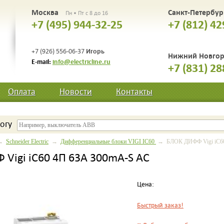
Москва
Санкт-Петербу
Пн • Пт с 8 до 16
+7 (495) 944-32-25
+7 (812) 42
Игорь
+7 (926) 556-06-37
Нижний Новго
E-mail:
info@electricline.ru
+7 (831) 28
Оплата
Новости
Контакты
огу
→
Schneider Electric
→
Дифференциальные блоки VIGI IC60
→ БЛОК ДИФФ Vigi iC60
Vigi iC60 4П 63A 300mA-S AC
Цена:
Быстрый заказ!