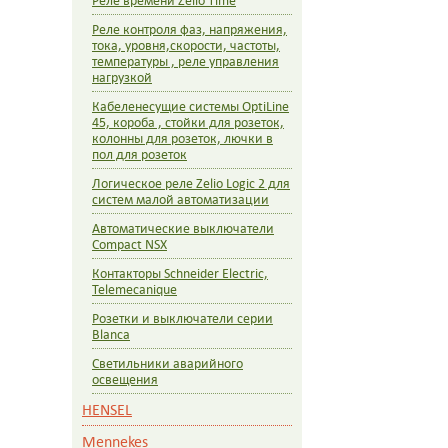
Реле времени Zelio Time
Реле контроля фаз, напряжения,
тока, уровня,скорости, частоты,
температуры , реле управления
нагрузкой
Кабеленесущие системы OptiLine
45, короба , стойки для розеток,
колонны для розеток, лючки в
пол для розеток
Логическое реле Zelio Logic 2 для
систем малой автоматизации
Автоматические выключатели
Compact NSX
Контакторы Schneider Electric,
Telemecanique
Розетки и выключатели серии
Blanca
Светильники аварийного
освещения
HENSEL
Mennekes