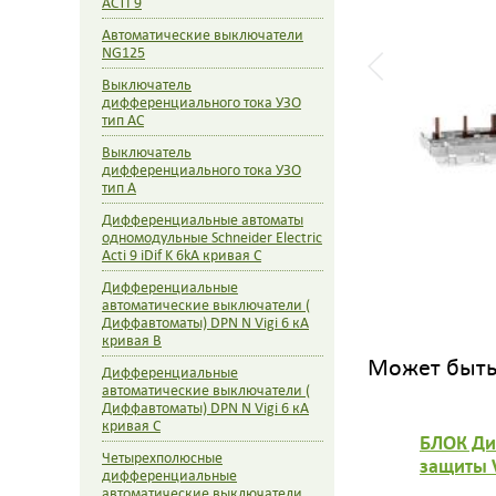
ACTI 9
Автоматические выключатели
NG125
Выключатель
дифференциального тока УЗО
тип AC
Выключатель
дифференциального тока УЗО
тип A
Дифференциальные автоматы
одномодульные Schneider Electric
Acti 9 iDif K 6kA кривая С
Дифференциальные
автоматические выключатели (
Диффавтоматы) DPN N Vigi 6 кА
кривая B
Может быть 
Дифференциальные
автоматические выключатели (
Диффавтоматы) DPN N Vigi 6 кА
кривая C
БЛОК Ди
Четырехполюсные
защиты V
дифференциальные
AC
автоматические выключатели