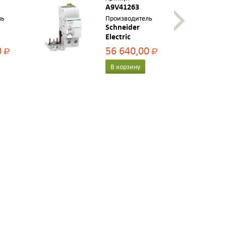
A9V41263
ль
Производитель
Schneider
Electric
0
56 640,00
Р
Р
В корзину