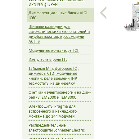
DPN N Vigi 3P+N
Дифференциальные блоки VIGI
IC60
Шинные разводки для
автоматических выключателей и
диффавтоматов, кроссмодули
ACTI 9
Модульные контакторы ICT
Импульсные реле ITL
Таймеры Min, фотореле IC ,
диммеры CTD, модульные
кнопки, реле времени IHP,
термостаты на дин-рейку
Счетчики электроэнергии на дин-
рейку IEM2000 и IEM3000
Электрощиты Pragma для
встроенного и накладного
монтажа до 144 модулей
Распределительные
электрощиты Schneider Electric