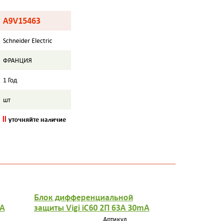
A9V15463
Schneider Electric
ФРАНЦИЯ
1 Год
шт
уточняйте наличие
Блок дифференциальной
Дифференц
mA
защиты Vigi iC60 2П 63A 30mA
iC60 4П 25
AC
Артикул