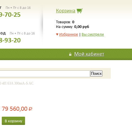
рг
Пн • Пт с 8 до 16
Корзина
9-70-25
0
Товаров:
0,00 руб
На сумму:
род
Пн • Пт с 8 до 16
♥
Избранное
|
Вы смотрели
8-93-20
Мой кабинет
 4П 63A 300mA-S AC
79 560,00
Р
В корзину