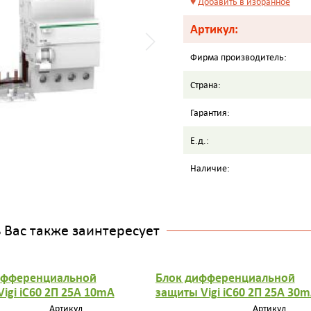
♥
Добавить в избранное
Артикул:
Фирма производитель:
Страна:
Гарантия:
Е.д.:
Наличие:
Вас также заинтересует
фференциальной
Блок дифференциальной
igi iC60 2П 25A 10mA
защиты Vigi iC60 2П 25A 30
AC
Артикул
Артикул