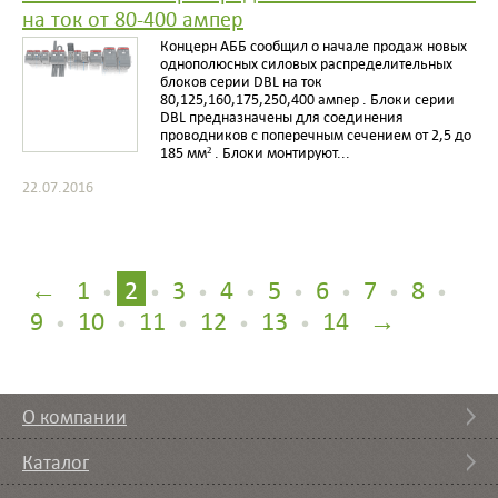
на ток от 80-400 ампер
Концерн АББ сообщил о начале продаж новых
однополюсных силовых распределительных
блоков серии DBL на ток
80,125,160,175,250,400 ампер . Блоки серии
DBL предназначены для соединения
проводников с поперечным сечением от 2,5 до
185 мм² . Блоки монтируют...
22.07.2016
←
1
2
3
4
5
6
7
8
•
•
•
•
•
•
•
•
9
10
11
12
13
14
→
•
•
•
•
•
О компании
Каталог