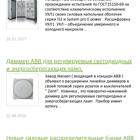
прохождении испытаний по ГОСТ15150-69 на
соответствие климатическому исполнению
УХЛ1 своих силовых напольных оболочек
серии IS2 и System pro E power . Расшифровка
УХЛ1: УХЛ – объединение умеренного и
холодного макрокли...
16.01.2017
Диммер ABB для регулируемых светодиодных
и энергосберегающих ламп.
Завод Niessen ( входящий в концерн ABB )
объявил о расширении линейки диммеров в
своей топовой серии розеток и выключателей
" Zenit". Новинка , это поворотно-нажимной
диммер для регулируемых светодиодных и
энергосберегающих ламп . Прибор имеет
артику...
02.08.2016
Новые силовые распределительные блоки ABB