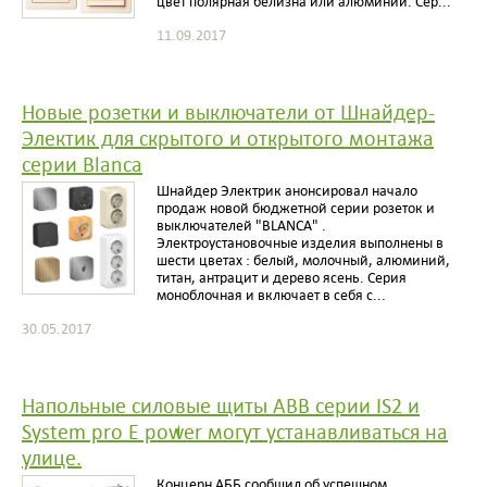
цвет полярная белизна или алюминий. Сер...
11.09.2017
Новые розетки и выключатели от Шнайдер-
Электик для скрытого и открытого монтажа
серии Blanca
Шнайдер Электрик анонсировал начало
продаж новой бюджетной серии розеток и
выключателей "BLANCA" .
Электроустановочные изделия выполнены в
шести цветах : белый, молочный, алюминий,
титан, антрацит и дерево ясень. Серия
моноблочная и включает в себя с...
30.05.2017
Напольные силовые щиты ABB серии IS2 и
System pro E power могут устанавливаться на
улице.
Концерн АББ сообщил об успешном