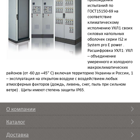
испытаний по
ГОСТ15150-69 на
соответствие
климатическому
исполнению УХЛ1 своих
силовых напольных
оболочек серии IS2 и
System pro E power .
Расшифровка УХЛ1: УХЛ
– объединение
умеренного и холодного
макроклиматических
районов (от -60 до +45° C) включая территорию Украины и России, 1
– эксплуатация на открытом воздухе с воздействием любых
атмосферных факторов (дождь, ливень, снег, пыль при сильном
ветре) . Щиты имеют степень защиты IP65.
О компании
Каталог
Доставка