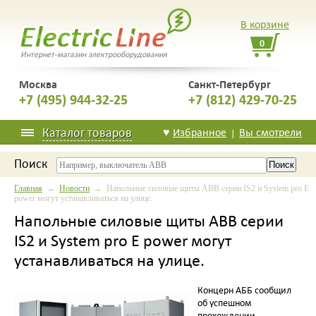
В корзине
0
Интернет-магазин электрооборудования
Москва
Санкт-Петербург
+7 (495) 944-32-25
+7 (812) 429-70-25
Каталог товаров
♥
Избранное
Вы смотрели
|
Поиск
Главная
→
Новости
→ Напольные силовые щиты ABB серии IS2 и System pro E
power могут устанавливаться на улице.
Напольные силовые щиты ABB серии
IS2 и System pro E power могут
устанавливаться на улице.
Концерн АББ сообщил
об успешном
прохождении