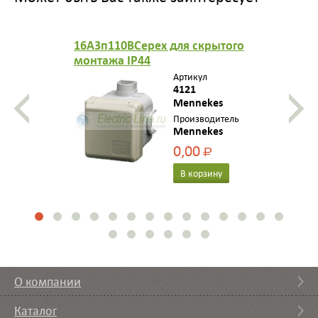
16A3п110BCepex для скрытого
монтажа IP44
Артикул
4121
Mennekes
Производитель
Mennekes
0,00
Р
В корзину
О компании
Каталог