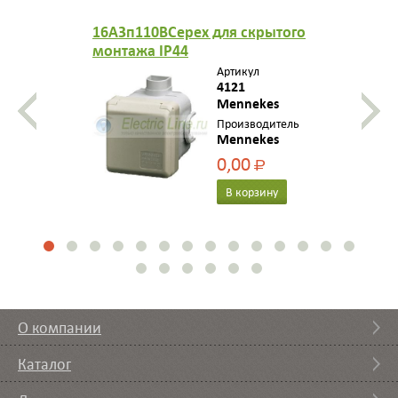
16A3п110BCepex для скрытого
монтажа IP44
Артикул
4121
Mennekes
Производитель
Mennekes
0,00
Р
В корзину
О компании
Каталог