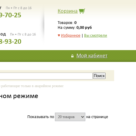
рг
Пн • Пт с 8 до 16
Корзина
9-70-25
0
Товаров:
0,00 руб
На сумму:
род
Пн • Пт с 8 до 16
♥
Избранное
|
Вы смотрели
8-93-20
Мой кабинет
работающие только в аварийном режиме
йном режиме
Показывать по
на странице