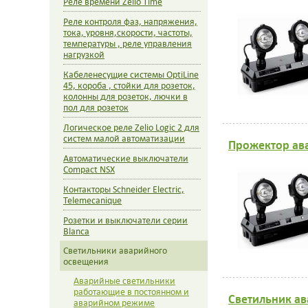
Реле времени Zelio Time
Реле контроля фаз, напряжения,
тока, уровня,скорости, частоты,
температуры , реле управления
нагрузкой
Кабеленесущие системы OptiLine
45, короба , стойки для розеток,
колонны для розеток, лючки в
пол для розеток
Логическое реле Zelio Logic 2 для
систем малой автоматизации
Прожектор ав
Автоматические выключатели
Compact NSX
Контакторы Schneider Electric,
Telemecanique
Розетки и выключатели серии
Blanca
Светильники аварийного
освещения
Аварийные светильники
работающие в постоянном и
Светильник ав
аварийном режиме