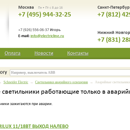
Москва
Санкт-Петербу
Пн • Пт с 8 до 16
+7 (495) 944-32-25
+7 (812) 42
Игорь
+7 (926) 556-06-37
Нижний Новго
E-mail:
info@electricline.ru
+7 (831) 28
Оплата
Новости
Контакты
огу
→
Schneider Electric
→
Светильники аварийного освещения
→ Аварийные светильники 
 светильники работающие только в авари
ники зажигаются при аварии.
 RILUX 11/18ВТ ВЫХОД НАЛЕВО