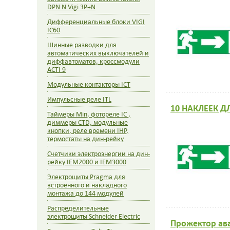
DPN N Vigi 3P+N
Дифференциальные блоки VIGI
IC60
Шинные разводки для
автоматических выключателей и
диффавтоматов, кроссмодули
ACTI 9
Модульные контакторы ICT
Импульсные реле ITL
10 НАКЛЕЕК Д
Таймеры Min, фотореле IC ,
диммеры CTD, модульные
кнопки, реле времени IHP,
термостаты на дин-рейку
Счетчики электроэнергии на дин-
рейку IEM2000 и IEM3000
Электрощиты Pragma для
встроенного и накладного
монтажа до 144 модулей
Распределительные
электрощиты Schneider Electric
Прожектор ав