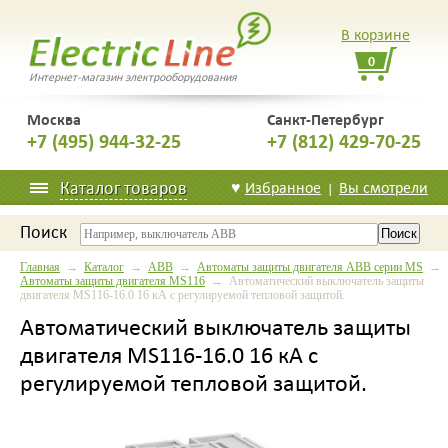
В корзине
0
Интернет-магазин электрооборудования
Москва
Санкт-Петербург
+7 (495) 944-32-25
+7 (812) 429-70-25
Каталог товаров
♥
Избранное
Вы смотрели
|
Поиск
Главная
→
Каталог
→
ABB
→
Автоматы защиты двигателя ABB серии MS
→
Автоматы защиты двигателя MS116
→ Автоматический выключатель защиты
двигателя MS116-16.0 16 кА с регулируемой тепловой защитой.
Автоматический выключатель защиты
двигателя MS116-16.0 16 кА с
регулируемой тепловой защитой.