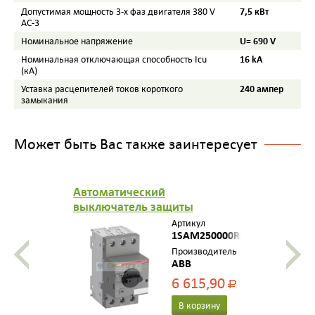
7,5 кВт
Допустимая мощность 3-х фаз двигателя 380 V
AC-3
U= 690 V
Номинальное напряжение
16 kA
Номинальная отключающая способность Icu
(кА)
240 ампер
Уставка расцепителей токов короткого
замыкания
Может быть Вас также заинтересует
Автоматический
выключатель защиты
двигателя MS116-0,16 , 50 кА с
Артикул
регулируемой тепловой
1SAM250000R1001
защитой 0,10-0,16 ампер .
Производитель
ABB
6 615,90
Р
В корзину