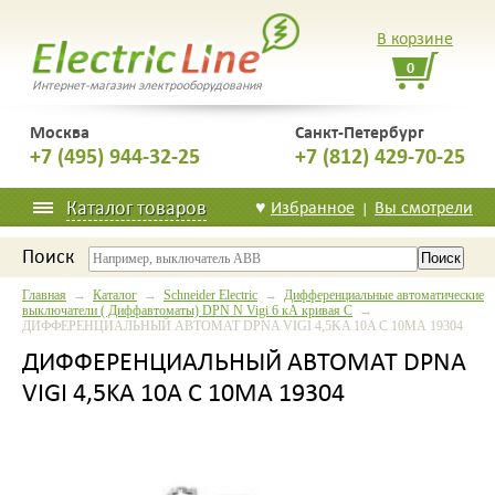
В корзине
0
Интернет-магазин электрооборудования
Москва
Санкт-Петербург
+7 (495) 944-32-25
+7 (812) 429-70-25
Каталог товаров
♥
Избранное
Вы смотрели
|
Поиск
Главная
→
Каталог
→
Schneider Electric
→
Дифференциальные автоматические
выключатели ( Диффавтоматы) DPN N Vigi 6 кА кривая C
→
ДИФФЕРЕНЦИАЛЬНЫЙ АВТОМАТ DPNA VIGI 4,5KA 10A C 10МА 19304
ДИФФЕРЕНЦИАЛЬНЫЙ АВТОМАТ DPNA
VIGI 4,5KA 10A C 10МА 19304