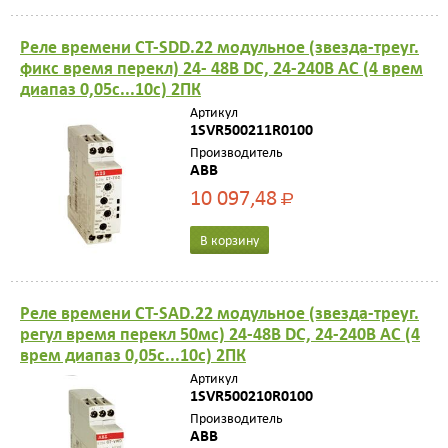
Реле времени CT-SDD.22 модульное (звезда-треуг.
фикс время перекл) 24- 48B DC, 24-240B AC (4 врем
диапаз 0,05с...10с) 2ПК
Артикул
1SVR500211R0100
Производитель
ABB
10 097,48
Р
В корзину
Реле времени CT-SAD.22 модульное (звезда-треуг.
регул время перекл 50мс) 24-48B DC, 24-240B AC (4
врем диапаз 0,05с...10с) 2ПК
Артикул
1SVR500210R0100
Производитель
ABB