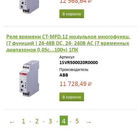
12 568,64
Р
В корзину
Реле времени CT-MFD.12 модульное многофункц.
(7 функций ) 24-48B DC, 24- 240B AC (7 временных
диапазонов 0,05с...100ч) 1ПК
Артикул
1SVR500020R0000
Производитель
ABB
11 728,49
Р
В корзину
←
1
2
3
4
5
→
•
•
•
•