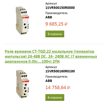
Артикул
1SVR500150R0000
Производитель
ABB
9 685,25
Р
В корзину
Реле времени CT-TGD.22 модульное (генератор
импульсов) 24-48B DC, 24- 240B AC (7 временных
диапазонов 0,05с...100ч) 2ПК
Артикул
1SVR500160R0100
Производитель
ABB
14 758,64
Р
В корзину