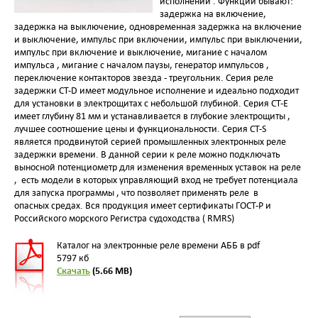
исполнении . Функции бывают:
задержка на включение,
задержка на выключение, одновременная задержка на включение
и выключение, импульс при включении, импульс при выключении,
импульс при включение и выключение, мигание с началом
импульса , мигание с началом паузы, генератор импульсов ,
переключение контакторов звезда - треугольник. Серия реле
задержки CT-D имеет модульное исполнение и идеально подходит
для установки в электрощитах с небольшой глубиной. Серия CT-E
имеет глубину 81 мм и устанавливается в глубокие электрощиты ,
лучшее соотношение цены и функциональности. Серия CT-S
является продвинутой серией промышленных электронных реле
задержки времени. В данной серии к реле можно подключать
выносной потенциометр для изменения временных уставок на реле
, есть модели в которых управляющий вход не требует потенциала
для запуска программы , что позволяет применять реле в
опасных средах. Вся продукция имеет сертификаты ГОСТ-Р и
Российского морского Регистра судоходства ( RMRS)
Каталог на электронные реле времени АББ в pdf
5797 кб
Скачать
(5.66 MB)