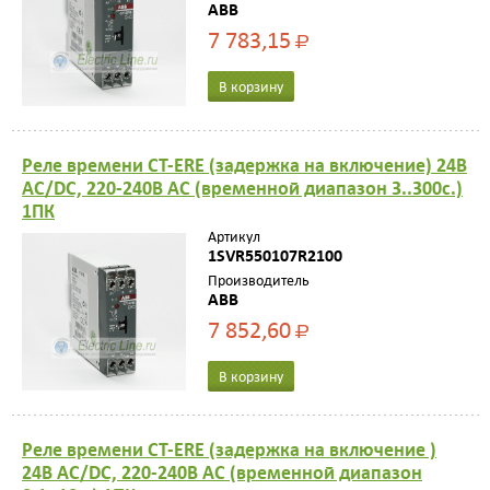
ABB
7 783,15
Р
В корзину
Реле времени CT-ERE (задержка на включение) 24В
AC/DC, 220-240В AC (временной диапазон 3..300с.)
1ПК
Артикул
1SVR550107R2100
Производитель
ABB
7 852,60
Р
В корзину
Реле времени CT-ERE (задержка на включение )
24В AC/DC, 220-240В AC (временной диапазон