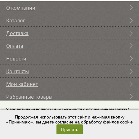
О компании
Каталог
Доставка
Оплата
Новости
Контакты
Мой кабинет
Избранные товары
Вы смотрели
У вас возникли вопросы или сложности с оформлением заказа?
Пришлите на email
Продолжая использовать этот сайт и нажимая кнопку
список требуемого оборудования и мы с вами
свяжемся.
«Принимаю», вы даете согласие на обработку файлов cookie
© 2007 – 2026 ИП Кононов И.А. |
Условия использования
Принять
Email:
Разработка сайта
– ZAYTSEVS.COM
9443225@mail.ru