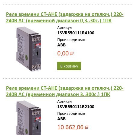
Реле времени CT-AHE (задержка на отключ.) 220-
240B AC (временной диапазон 0,3..30с.) 1ПК
Артикул
1SVR550111R4100
Производитель
ABB
0,00
Р
В корзину
Реле времени CT-AHE (задержка на отключ.) 220-
240B AC (временной диапазон 3..300с.) 1ПК
Артикул
1SVR550111R2100
Производитель
ABB
10 662,06
Р