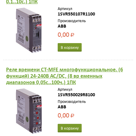
0.1..10с.) 1ПК
Артикул
1SVR550107R1100
Производитель
ABB
0,00
Р
В корзину
Реле времени CT-MFE многофункциональное. (6
функций) 24-240В АС/DC, (8 вр еменных
диапазонов 0,05с..100ч.) 1ПК
Артикул
1SVR550029R8100
Производитель
ABB
0,00
Р
В корзину