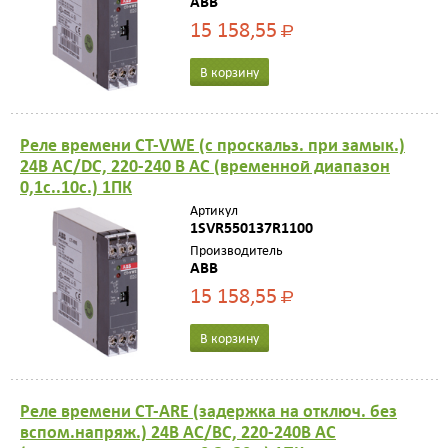
ABB
15 158,55
Р
В корзину
Реле времени CT-VWE (с проскальз. при замык.)
24B AC/DС, 220-240 В AC (временной диапазон
0,1с..10с.) 1ПК
Артикул
1SVR550137R1100
Производитель
ABB
15 158,55
Р
В корзину
Реле времени CT-ARE (задержка на отключ. без
вспом.напряж.) 24B AC/ВС, 220-240В AC