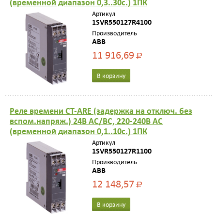
(временной диапазон 0,3..30с.) 1ПК
Артикул
1SVR550127R4100
Производитель
ABB
11 916,69
Р
В корзину
Реле времени CT-ARE (задержка на отключ. без
вспом.напряж.) 24B AC/ВС, 220-240В AC
(временной диапазон 0,1..10с.) 1ПК
Артикул
1SVR550127R1100
Производитель
ABB
12 148,57
Р
В корзину