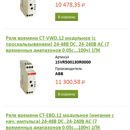
10 478,35
Р
В корзину
Реле времени CT-VWD.12 модульное (с
проскальзыванием) 24-48B DC, 24-240B AC (7
временных диапазонов 0,05с...100ч) 1ПК
Артикул
1SVR500130R0000
Производитель
ABB
11 300,58
Р
В корзину
Реле времени CT-EBD.12 модульное (мигание с
нач. импульса) 24-48B DC, 24-240B AC (7
временных диапазонов 0,05с...100ч) 1ПК