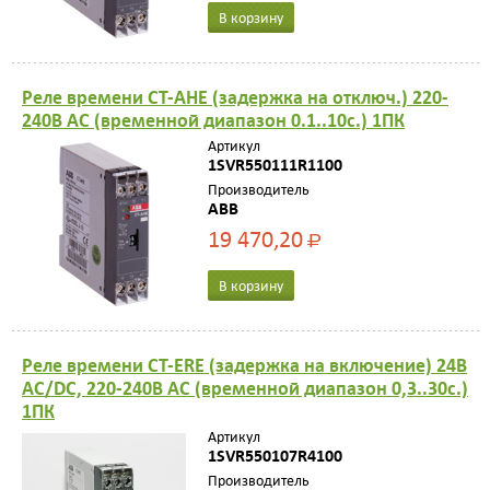
В корзину
Реле времени CT-AHE (задержка на отключ.) 220-
240B AC (временной диапазон 0.1..10с.) 1ПК
Артикул
1SVR550111R1100
Производитель
ABB
19 470,20
Р
В корзину
Реле времени CT-ERE (задержка на включение) 24В
AC/DC, 220-240В AC (временной диапазон 0,3..30с.)
1ПК
Артикул
1SVR550107R4100
Производитель