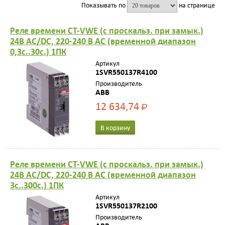
Показывать по
на странице
Реле времени CT-VWE (с проскальз. при замык.)
24B AC/DС, 220-240 В AC (временной диапазон
0,3с..30с.) 1ПК
Артикул
1SVR550137R4100
Производитель
ABB
12 634,74
Р
В корзину
Реле времени CT-VWE (с проскальз. при замык.)
24B AC/DС, 220-240 В AC (временной диапазон
3с..300с.) 1ПК
Артикул
1SVR550137R2100
Производитель