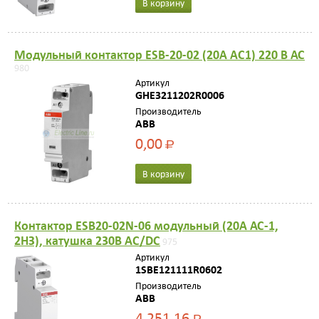
В корзину
Модульный контактор ESB-20-02 (20А AC1) 220 В АС
980
Артикул
GHE3211202R0006
Производитель
ABB
0,00
Р
В корзину
Контактор ESB20-02N-06 модульный (20А АС-1,
2НЗ), катушка 230В AC/DC
975
Артикул
1SBE121111R0602
Производитель
ABB
4 251,16