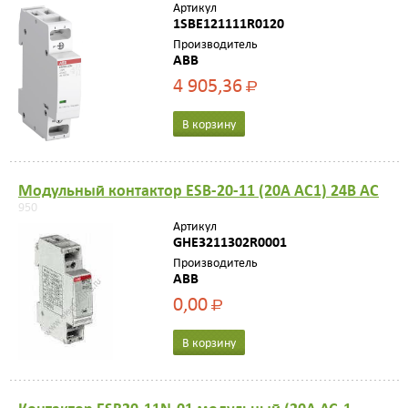
Артикул
1SBE121111R0120
Производитель
ABB
4 905,36
Р
В корзину
Модульный контактор ESB-20-11 (20А AC1) 24В AC
950
Артикул
GHE3211302R0001
Производитель
ABB
0,00
Р
В корзину