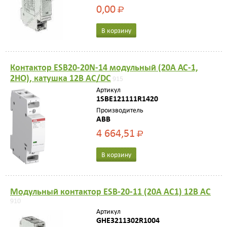
0,00
Р
В корзину
Контактор ESB20-20N-14 модульный (20А АС-1,
2НО), катушка 12В AC/DC
915
Артикул
1SBE121111R1420
Производитель
ABB
4 664,51
Р
В корзину
Модульный контактор ESB-20-11 (20А AC1) 12В AC
910
Артикул
GHE3211302R1004