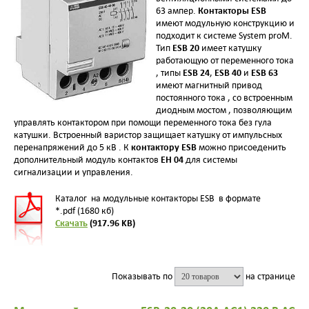
Контакторы ESB
63 ампер.
имеют модульную конструкцию и
подходит к системе System proM.
ESB 20
Тип
имеет катушку
работающую от переменного тока
ESB 24
ESB 40
ESB 63
, типы
,
и
имеют магнитный привод
постоянного тока , со встроенным
диодным мостом , позволяющим
управлять контактором при помощи переменного тока без гула
катушки. Встроенный варистор защищает катушку от импульсных
контактору ESB
перенапряжений до 5 кВ . К
можно присоеденить
EH 04
дополнительный модуль контактов
для системы
сигнализации и управления.
Каталог на модульные контакторы ESB в формате
*.pdf (1680 кб)
Скачать
(917.96 KB)
Показывать по
на странице