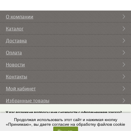
О компании
Каталог
Доставка
Оплата
Новости
Контакты
Мой кабинет
Избранные товары
Вы смотрели
У вас возникли вопросы или сложности с оформлением заказа?
Пришлите на email
Продолжая использовать этот сайт и нажимая кнопку
список требуемого оборудования и мы с вами
свяжемся.
«Принимаю», вы даете согласие на обработку файлов cookie
© 2007 – 2026 ИП Кононов И.А. |
Условия использования