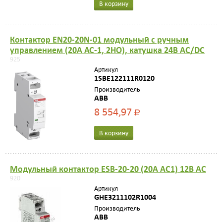
В корзину
Контактор EN20-20N-01 модульный с ручным
управлением (20А АС-1, 2НО), катушка 24В AC/DC
925
Артикул
1SBE122111R0120
Производитель
ABB
8 554,97
Р
В корзину
Модульный контактор ESB-20-20 (20А AC1) 12B AC
920
Артикул
GHE3211102R1004
Производитель
ABB