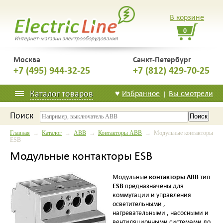
В корзине
0
Интернет-магазин электрооборудования
Москва
Санкт-Петербург
+7 (495) 944-32-25
+7 (812) 429-70-25
Каталог товаров
♥
Избранное
Вы смотрели
|
Поиск
Главная
→
Каталог
→
ABB
→
Контакторы ABB
→ Модульные контакторы
ESB
Модульные контакторы ESB
контакторы
ABB
Модульные
тип
ESB
предназначены для
коммутации и управления
осветительными ,
нагревательными , насосными и
вентиляционными системами до