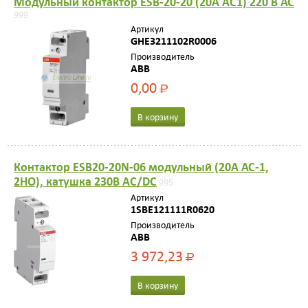
Модульный контактор ESB-20-20 (20А AC1) 220 В АС
999
Артикул
GHE3211102R0006
Производитель
ABB
0,00
Р
В корзину
Контактор ESB20-20N-06 модульный (20А АС-1,
2НО), катушка 230В AC/DC
995
Артикул
1SBE121111R0620
Производитель
ABB
3 972,23
Р
В корзину