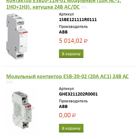
Контактор ESB20-11N-01 модульный (20А АС-1,
1НО+1НЗ), катушка 24В AC/DC
945
Артикул
1SBE121111R0111
Производитель
ABB
5 014,02
Р
В корзину
Модульный контактор ESB-20-02 (20А AC1) 24В АС
940
Артикул
GHE3211202R0001
Производитель
ABB
0,00
Р
В корзину