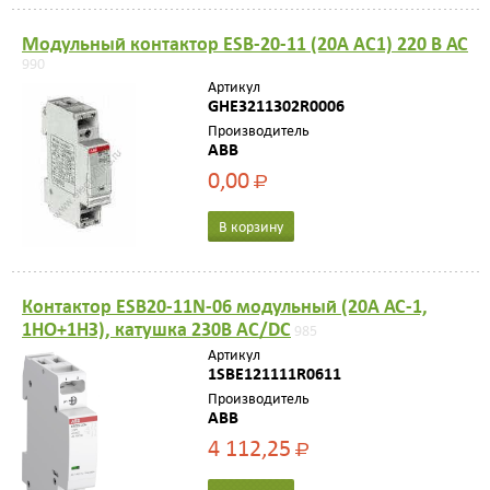
Модульный контактор ESB-20-11 (20А AC1) 220 В АС
990
Артикул
GHE3211302R0006
Производитель
ABB
0,00
Р
В корзину
Контактор ESB20-11N-06 модульный (20А АС-1,
1НО+1НЗ), катушка 230В AC/DC
985
Артикул
1SBE121111R0611
Производитель
ABB
4 112,25
Р