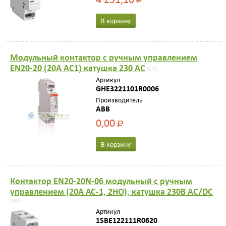
Р
В корзину
Модульный контактор с ручным управлением
EN20-20 (20А AC1) катушка 230 AC
970
Артикул
GHE3221101R0006
Производитель
ABB
0,00
Р
В корзину
Контактор EN20-20N-06 модульный с ручным
управлением (20А АС-1, 2НО), катушка 230В AC/DC
965
Артикул
1SBE122111R0620