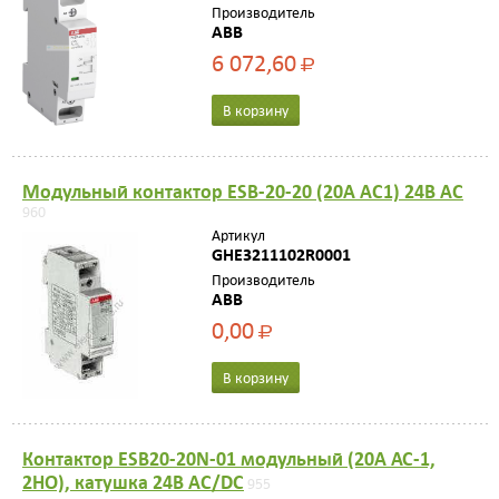
Производитель
ABB
6 072,60
Р
В корзину
Модульный контактор ESB-20-20 (20А AC1) 24B AC
960
Артикул
GHE3211102R0001
Производитель
ABB
0,00
Р
В корзину
Контактор ESB20-20N-01 модульный (20А АС-1,
2НО), катушка 24В AC/DC
955