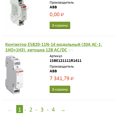
Производитель
ABB
0,00
Р
В корзину
Контактор ESB20-11N-14 модульный (20А АС-1,
1НО+1НЗ), катушка 12В AC/DC
905
Артикул
1SBE121111R1411
Производитель
ABB
7 341,79
Р
В корзину
←
1
2
3
4
→
•
•
•