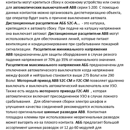
контакты могут крепиться сбоку к основному устройству или снизу
автоматических выключателей АВВ
для
серии S 200. С помощью
данных контактов можно организовать диспетчеризацию объекта,
где оператор будет знать о причине выключения автомата.
Дистанционные расцепители АББ S2C-A...
- это катушка,
крепящаяся к автомату сбоку. При подаче на катушку напряжения
Дистанционные расцепители ABB
она выключает автомат.
могут
использоваться для обесточивания линий, которые питают
вентиляцию и кондиционирование при срабатывании пожарной
Расцепители минимального напряжения
сигнализации.
АВВ
предназначены для защиты оборудования в случае резкого
падения напряжения от 70% до 35% от номинального значения.
Расцепители максимального напряжения АББ
предназначены для
отключения автоматического выключателя когда напряжение
между фазой и нейтралью становится выше 275 Вольт или 290
Моторный привод ABB S2C-CM
F2C-CM
Вольт.
и
позволяет удаленно
выключать и выключать автоматический выключатель или УЗО.
моторного привода F2C-ARI
Также есть модель
, которая
автоматически включает присоединенное УЗО в случае ложного
срабатывания. Для облегчения сборки электро шкафов и
улучшения качества соединений рекомендуется использовать
шинные разводки ABB
только оригинальные
. Контактная
площадка клеммы при использовании неоригинальных разводок
АББ
может выгореть из-за плохого контакта.
предлагает большой
ассортимент шинных разводок от 12 до 60 модулей для