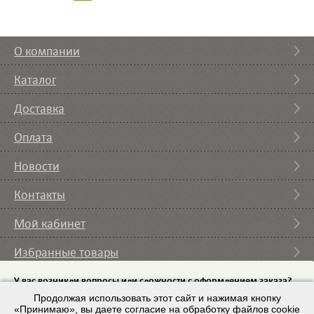
О компании
Каталог
Доставка
Оплата
Новости
Контакты
Мой кабинет
Избранные товары
Вы смотрели
У вас возникли вопросы или сложности с оформлением заказа?
Пришлите на email
Продолжая использовать этот сайт и нажимая кнопку
список требуемого оборудования и мы с вами
свяжемся.
«Принимаю», вы даете согласие на обработку файлов cookie
© 2007 – 2026 ИП Кононов И.А. |
Условия использования