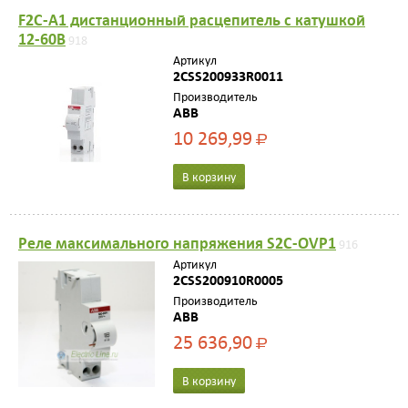
F2C-A1 дистанционный расцепитель с катушкой
12-60В
918
Артикул
2CSS200933R0011
Производитель
ABB
10 269,99
Р
В корзину
Реле максимального напряжения S2C-OVP1
916
Артикул
2CSS200910R0005
Производитель
ABB
25 636,90
Р
В корзину