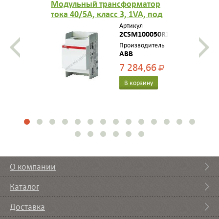
Модульный трансформатор
тока 40/5A, класс 3, 1VA, под
кабель диа метра до 29мм
Артикул
2CSM100050R1111
Производитель
ABB
7 284,66
Р
В корзину
О компании
Каталог
Доставка