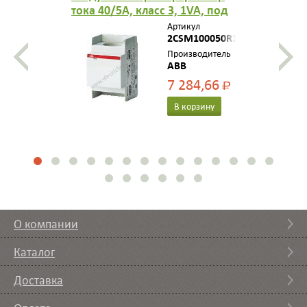
тока 40/5A, класс 3, 1VA, под
кабель диа метра до 29мм
Артикул
2CSM100050R1111
Производитель
ABB
7 284,66
Р
В корзину
О компании
Каталог
Доставка