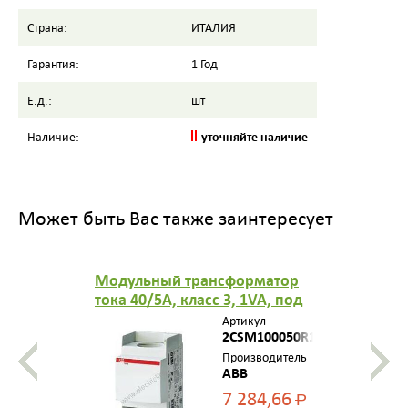
Страна:
ИТАЛИЯ
Гарантия:
1 Год
Е.д.:
шт
уточняйте наличие
Наличие:
Может быть Вас также заинтересует
Модульный трансформатор
тока 40/5A, класс 3, 1VA, под
кабель диа метра до 29мм
Артикул
2CSM100050R1111
Производитель
ABB
7 284,66
Р