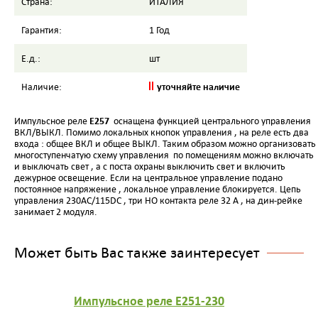
Страна:
ИТАЛИЯ
Гарантия:
1 Год
Е.д.:
шт
уточняйте наличие
Наличие:
E257
Импульсное реле
оснащена функцией центрального управления
ВКЛ/ВЫКЛ. Помимо локальных кнопок управления , на реле есть два
входа : общее ВКЛ и общее ВЫКЛ. Таким образом можно организовать
многоступенчатую схему управления по помещениям можно включать
и выключать свет , а с поста охраны выключить свет и включить
дежурное освещение. Если на центральное управление подано
постоянное напряжение , локальное управление блокируется. Цепь
управления 230AC/115DC , три НО контакта реле 32 А , на дин-рейке
занимает 2 модуля.
Может быть Вас также заинтересует
Импульсное реле E251-230