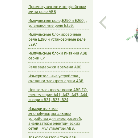
Промежуточные интерфейсные
мини реле ABB
Импульсные реле,E250 и E260, ,
установочные реле E259.
Импульсные блокировочные
реле E290 и установочные реле
E297
Импульсные блоки питания ABB
серии CP
Реле задержки времени ABB
Измерительные устройства ,
счетчики электроэнергии ABB
Новые электросчетчики ABB EQ-
meters серии А41, A42, A43, A44.
и серии B21, B23, B24
Измерительные
многофункциональные
устройства для электросетей,
анализаторы электрических
сетей , мультиметры ABB.
Трансформаторы тока для