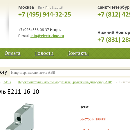
Москва
Санкт-Петербу
Пн • Пт с 8 до 16
+7 (495) 944-32-25
+7 (812) 42
Игорь
+7 (926) 556-06-37
Нижний Новго
E-mail:
info@electricline.ru
+7 (831) 28
Оплата
Новости
Контакты
огу
→
ABB
→
Переключатели и лампы модульные , розетки на дин-рейку ABB
→ Выключа
ь E211-16-10
Цена:
Быстрый заказ!