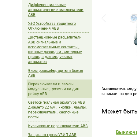
Дифференциальные
автоматические выключатели
ABB
УЗО Устройства Защитного
Отключения ABB
Дистанционные расцепители
ABB сигнальные и
вспомогательные контакты ,
шинные разводки , моторные
привода для модульных
автоматов
Электрошкафы, щиты и боксы
ABB
Переключатели и лампы
модульные , розетки на дин-
Выключатель модул
рейку ABB
занимает на дин-ре
Светосигнальная арматура ABB
диаметр 22 мм : кнопки, лампы,
Может быть 
переключатели, кнопочные
посты.
Кулачковые переключатели ABB
Выключа
Защита от грозы УЗИП ABB