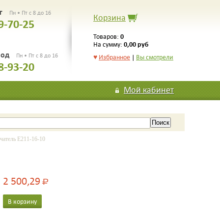
рг
Пн • Пт с 8 до 16
Корзина
9-70-25
0
Товаров:
0,00 руб
На сумму:
род
Пн • Пт с 8 до 16
♥
Избранное
|
Вы смотрели
8-93-20
Мой кабинет
тель E211-16-10
2 500,29
Р
В корзину