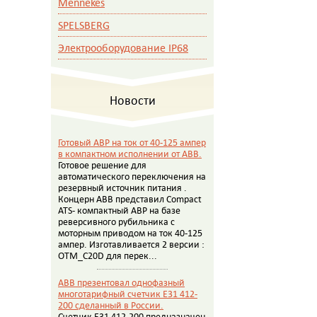
Mennekes
SPELSBERG
Электрооборудование IP68
Новости
Готовый АВР на ток от 40-125 ампер
в компактном исполнении от АВВ.
Готовое решение для
автоматического переключения на
резервный источник питания .
Концерн АВВ представил Compact
ATS- компактный АВР на базе
реверсивного рубильника с
моторным приводом на ток 40-125
ампер. Изготавливается 2 версии :
OTM_C20D для перек...
ABB презентовал однофазный
многотарифный счетчик E31 412-
200 сделанный в России.
Счетчик E31 412-200 предназначен