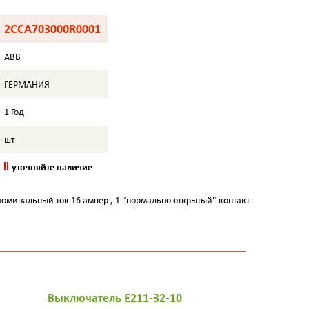
2CCA703000R0001
ABB
ГЕРМАНИЯ
1 Год
шт
уточняйте наличие
минальный ток 16 ампер , 1 "нормально открытый" контакт.
Выключатель E211-32-10
Выключате