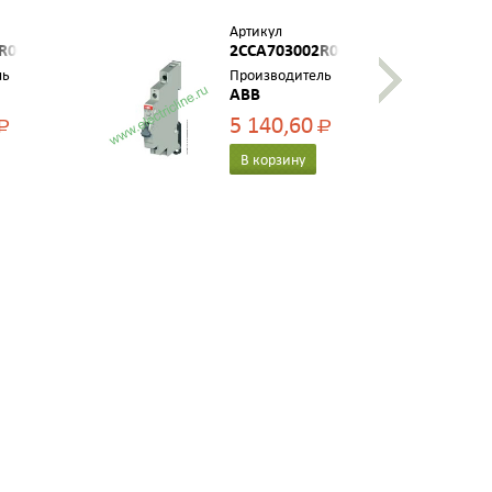
Артикул
R0001
2CCA703002R0001
ль
Производитель
ABB
5 140,60
Р
Р
В корзину