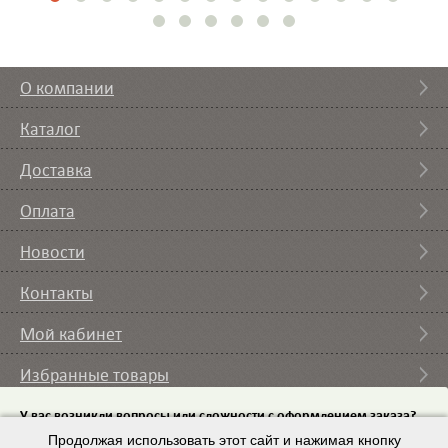
О компании
Каталог
Доставка
Оплата
Новости
Контакты
Мой кабинет
Избранные товары
Вы смотрели
У вас возникли вопросы или сложности с оформлением заказа?
Пришлите на email
Продолжая использовать этот сайт и нажимая кнопку
список требуемого оборудования и мы с вами