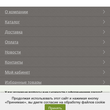
О компании
Каталог
Доставка
Оплата
Новости
Контакты
Мой кабинет
Избранные товары
Вы смотрели
У вас возникли вопросы или сложности с оформлением заказа?
Пришлите на email
Продолжая использовать этот сайт и нажимая кнопку
список требуемого оборудования и мы с вами
свяжемся.
«Принимаю», вы даете согласие на обработку файлов cookie
© 2007 – 2026 ИП Кононов И.А. |
Условия использования
Принять
Email:
9443225@mail.ru
Разработка сайта
– ZAYTSEVS.COM