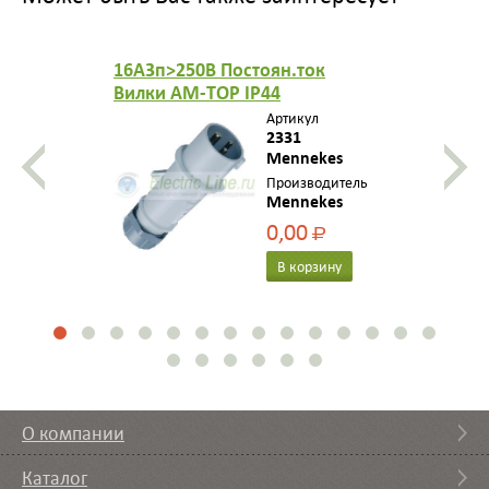
16A3п>250B Постоян.ток
Вилки AM-TOP IP44
Артикул
2331
Mennekes
Производитель
Mennekes
0,00
Р
В корзину
О компании
Каталог